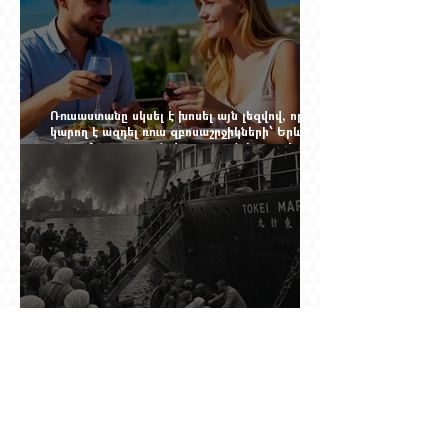
Ռուսաստանը սկսել է խոսել այն լեզվով, որը
կարող է ազդել ռուս զբոսաշրջիկների՝ Երևան
գալու մտադրության վրա. որքան կարող է
խորանալ հայ-ռուսական ճգնաժամը
Ինչպես ճապոնական նավը
ցեղասպանությունից փրկեց հարյուրավոր
հայերի, իսկ մենք չգիտենք հերոս նավապետի
անունը՝ Սաձո Հիբիի