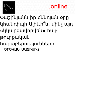
/YEREVAN
.online
magazine
Փաշինյանն իր ծննդյան օրը
կհանդիպի Ալիևի՞ն․ մինչ այդ
«կկարգավորվեն» հայ-
թուրքական
հարաբերությունները
ԵՐԵՎԱՆ, ՄԱՅԻՍԻ 2