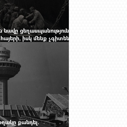
 նավը ցեղասպանությունից
հայերի, իսկ մենք չգիտենք
նունը՝ Սաձո Հիբիի
օղակը քանդել.