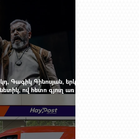
կդ, Գագիկ Գինոսյան, երկու
ետիկ, ով հետո գյուղ առ
րեց մարդկանց պարերը