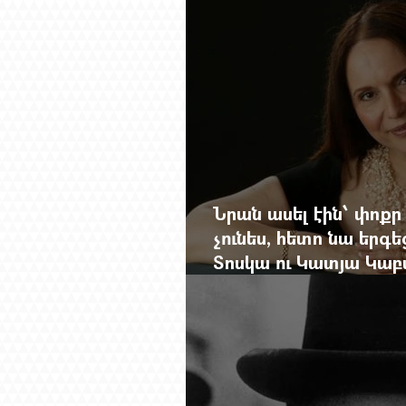
Նրան ասել էին՝ փոքր
չունես, հետո նա երգե
Տոսկա ու Կատյա Կաբ
Մանսուրյանը 80 տար