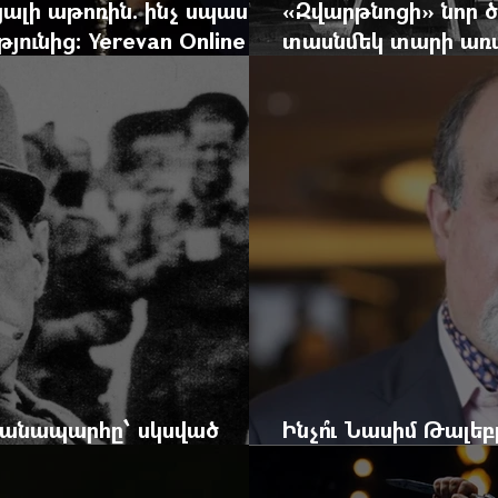
ալի աթոռին. ինչ սպասել
«Զվարթնոցի» նոր ծ
ունից: Yerevan Online
տասնմեկ տարի առաջ
ժը
Yerevan Online Ma
 ճանապարհը՝ սկսված
Ինչո՞ւ Նասիմ Թալե
և մեկ սխալ գրված տառից
հրավերքը և պաշտպ