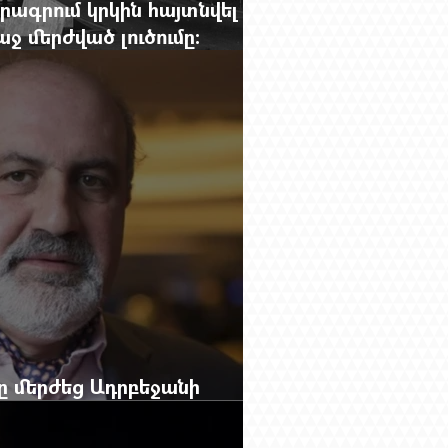
րագրում կրկին հայտնվել է
 մերժված լուծումը:
g.-ի մեծ ռեպորտաժը
բը մերժեց Ադրբեջանի
անեց Ռուբեն Վարդանյանին