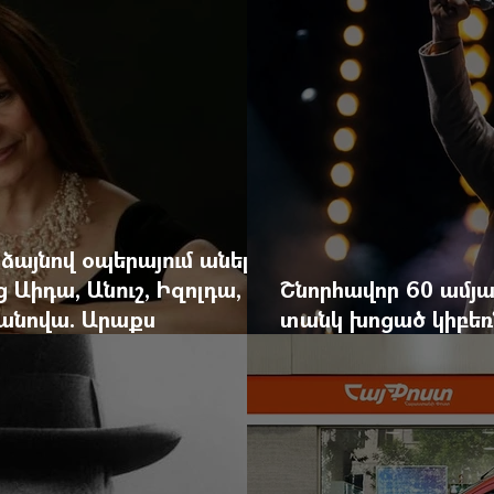
 ձայնով օպերայում անելիք
ց Աիդա, Անուշ, Իզոլդա,
Շնորհավոր 60 ամյա
անովա. Արաքս
տանկ խոցած կիբեռն
եկան է
գյուղ գրանցեց տա