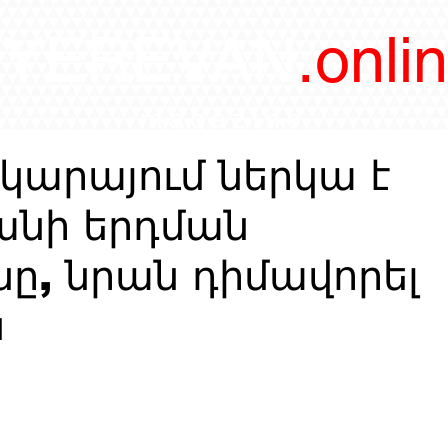
/YEREVAN
.onli
magazine
կարայում ներկա է
անի երդման
ը, նրան դիմավորել
ն