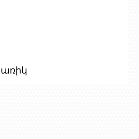
ցառիկ