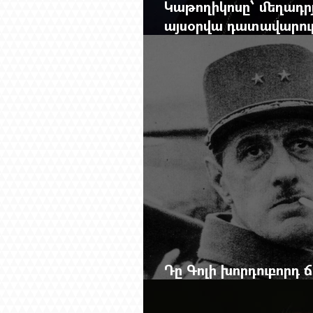
Կաթողիկոսը՝ մեղադրյ
այսօրվա դատավարությ
Mag.-ի մեծ ռեպորտա
Դը Գոլի խորդուբորդ
մեղադրյալի աթոռից 