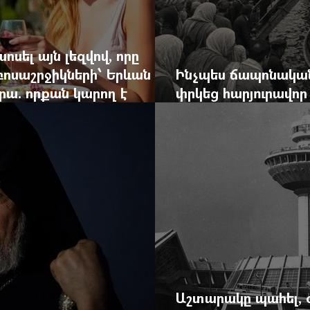
ոսել այն լեզվով, որը
զբոսաշրջիկների՝ Երևան
Ինչպես ճապոնական
րա. որքան կարող է
փրկեց հարյուրավոր 
կան ճգնաժամը
հերոս նավապետի ա
Աշտարակը պահել, 