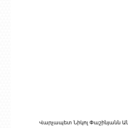
Վարչապետ Նիկոլ Փաշինյանն Անկ