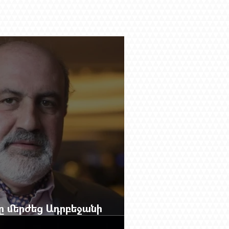
բը մերժեց Ադրբեջանի
անեց Ռուբեն Վարդանյանին