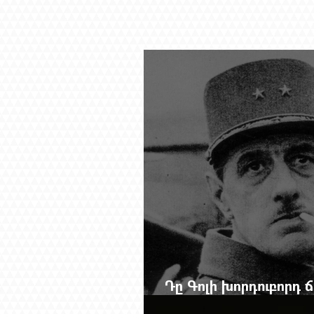
Դը Գոլի խորդուբորդ
մեղադրյալի աթոռից 