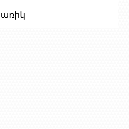
ցառիկ