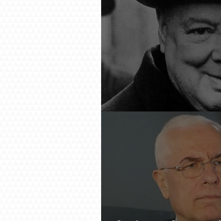
Չերչիլն ու հայերը