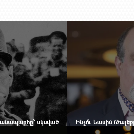
 ճանապարհը՝ սկսված
Ինչո՞ւ Նասիմ Թալե
և մեկ սխալ գրված տառից
հրավերքը և պաշտպ