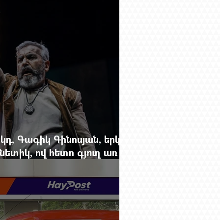
կդ, Գագիկ Գինոսյան, երկու
ետիկ, ով հետո գյուղ առ
րեց մարդկանց պարերը