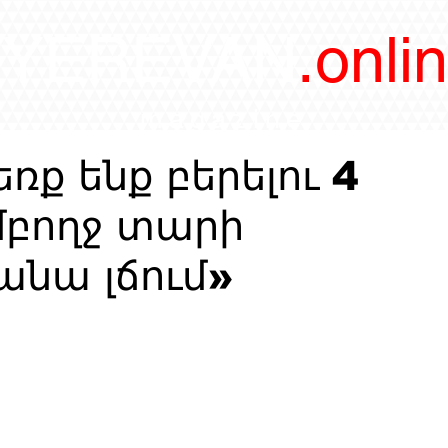
/YEREVAN
.onli
magazine
ռք ենք բերելու 4
մբողջ տարի
անա լճում»