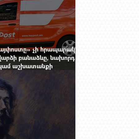
Հայփոստը» չի հրապարակում
արձի բանաձևը, նախորդ
ը կամ աշխատանքի
րությունը փոխելու կանոնը