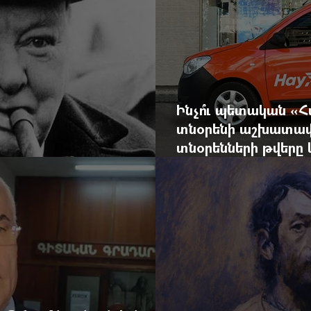
Ինչո՞ւ պետական «
տնօրենի աշխատավ
տնօրենների թվեր
արդյունքով վարձատ