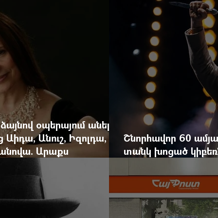
 ձայնով օպերայում անելիք
ց Աիդա, Անուշ, Իզոլդա,
Շնորհավոր 60 ամյա
անովա. Արաքս
տանկ խոցած կիբեռն
եկան է
գյուղ գրանցեց տա