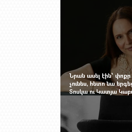
Նրան ասել էին՝ փոքր
չունես, հետո նա երգե
Տոսկա ու Կատյա Կաբ
Մանսուրյանը 80 տար