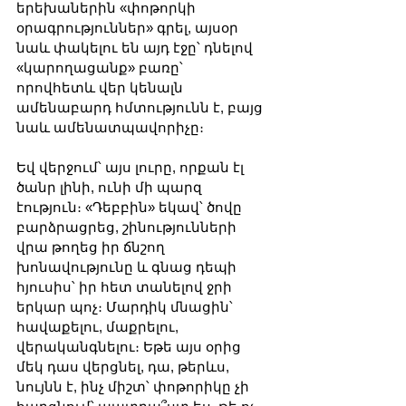
երեխաներին «փոթորկի 
օրագրություններ» գրել, այսօր 
նաև փակելու են այդ էջը՝ դնելով 
«կարողացանք» բառը՝ 
որովհետև վեր կենալն 
ամենաբարդ հմտությունն է, բայց 
նաև ամենատպավորիչը։
Եվ վերջում՝ այս լուրը, որքան էլ 
ծանր լինի, ունի մի պարզ 
էություն։ «Դեբբին» եկավ՝ ծովը 
բարձրացրեց, շինությունների 
վրա թողեց իր ճնշող 
խոնավությունը և գնաց դեպի 
հյուսիս՝ իր հետ տանելով ջրի 
երկար պոչ։ Մարդիկ մնացին՝ 
հավաքելու, մաքրելու, 
վերականգնելու։ Եթե այս օրից 
մեկ դաս վերցնել, դա, թերևս, 
նույնն է, ինչ միշտ՝ փոթորիկը չի 