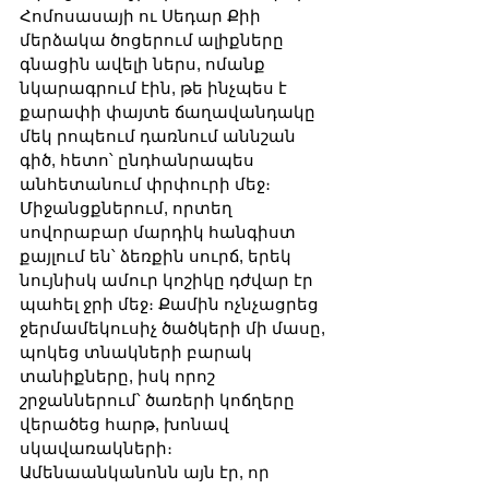
Հոմոսասայի ու Սեդար Քիի 
մերձակա ծոցերում ալիքները 
գնացին ավելի ներս, ոմանք 
նկարագրում էին, թե ինչպես է 
քարափի փայտե ճաղավանդակը 
մեկ րոպեում դառնում աննշան 
գիծ, հետո՝ ընդհանրապես 
անհետանում փրփուրի մեջ։ 
Միջանցքներում, որտեղ 
սովորաբար մարդիկ հանգիստ 
քայլում են՝ ձեռքին սուրճ, երեկ 
նույնիսկ ամուր կոշիկը դժվար էր 
պահել ջրի մեջ։ Քամին ոչնչացրեց 
ջերմամեկուսիչ ծածկերի մի մասը, 
պոկեց տնակների բարակ 
տանիքները, իսկ որոշ 
շրջաններում՝ ծառերի կոճղերը 
վերածեց հարթ, խոնավ 
սկավառակների։ 
Ամենաանկանոնն այն էր, որ 