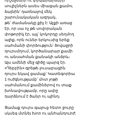
հրշեջների ու փրկարարների 
սուլիչներն ասես միացան քամու 
ձայնին՝ դառնալով մեկ 
շարունակական ազդակ, 
թե՝ ժամանակը քիչ է: Աչքի առաջ 
էր, որ սա ոչ թե սովորական 
փոթորիկ էր, այլ՝ կոկորդը սեղմող 
ալիք, որն ուներ երկուսից երեք 
սահմանի փորձություն՝ ծովաջրի 
դուրսմղում, կործանարար քամի 
ու անսահման քանակի անձրև։ 
Այս ամենի մեջ գիծը պարզ էր. 
«Դեբբին» գրեթե լուսաբացին 
դուրս եկավ ցամաք՝ Կատեգորիա 
1 ուժգնությամբ՝ մոտ յոթի 
սահմանում քամիներով ու տաք 
խոնավությամբ, որը ափը 
դարձնում է ծանր ու պինդ։
Ցամաք դուրս գալուց հետո ջուրը 
սկսեց մտնել խոր ու անհանդուրժ: 