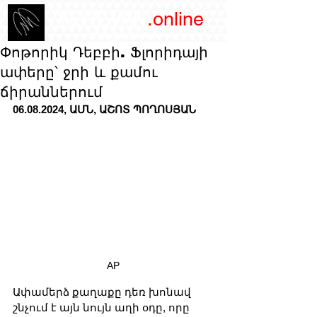
/YEREVAN
.online
magazine
Փոթորիկ Դեբբի. Ֆլորիդայի
ափերը՝ ջրի և քամու
ճիրաններում
06.08.2024, ԱՄՆ, ԱՇՈՏ ՊՈՂՈՍՅԱՆ
AP
Ափամերձ քաղաքը դեռ խոնավ 
շնչում է այն նույն աղի օդը, որը 