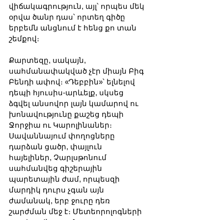
վիճակագրություն, այլ՝ որպես մեկ 
օրվա ծանր դաս՝ որտեղ գիծը 
երբեմն անցնում է հենց քո տան 
շեմքով։
Քարտեզը, սակայն, 
սահմանափակված չէր միայն Բիգ 
Բենդի ափով։ «Դեբբին»՝ ելնելով 
դեպի հյուսիս-արևելք, սկսեց 
ձգվել անսովոր լայն կամարով ու 
խոնավությունը քաշեց դեպի 
Ջորջիա ու Կարոլինաներ։ 
Սավաննայում փողոցները 
դարձան ցածր, փայլուն 
հայելիներ, Չարլսթոնում 
սահմանվեց գիշերային 
պարետային ժամ, որպեսզի 
մարդիկ դուրս չգան այն 
ժամանակ, երբ ջուրը դեռ 
շարժման մեջ է։ Մետեորոլոգների 