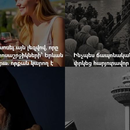
ոսել այն լեզվով, որը
զբոսաշրջիկների՝ Երևան
Ինչպես ճապոնական
րա. որքան կարող է
փրկեց հարյուրավոր 
կան ճգնաժամը
հերոս նավապետի ա