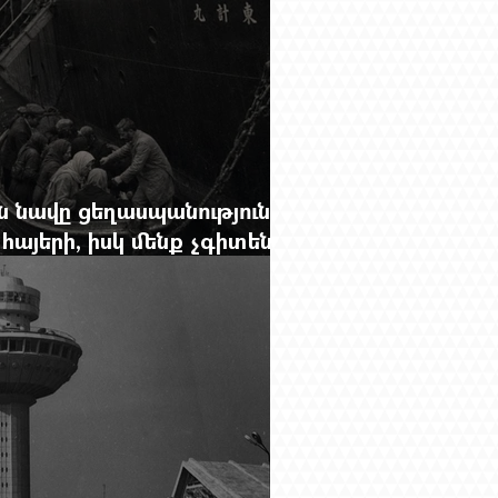
 նավը ցեղասպանությունից
հայերի, իսկ մենք չգիտենք
նունը՝ Սաձո Հիբիի