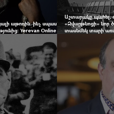
Աշտարակը պահել, 
ալի աթոռին. ինչ սպասել
«Զվարթնոցի» նոր ծ
ունից: Yerevan Online
տասնմեկ տարի առաջ
ժը
Yerevan Online Ma