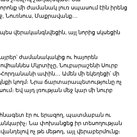
ոնք մի ժամանակ լուռ սպասում էին իրենց 
ջ, Նուռնուս, Մաքրավանք… 
պես վերականգնվեցին, այլ նորից սկսեցին 
այրեր՝ ժամանակակից ու հայորեն 
ովհաննես Մկրտիչը, Նուբարաշենի Սուրբ 
Հորդանանի ափին… Ամեն մի եկեղեցի՝ մի 
րկնքի կողմ։ Նրա ճարտարապետությունը ոչ 
սում։ Եվ այդ լռության մեջ կար մի նուրբ 
նագետ էր ու երազող, պատմաբան ու 
անկարիչ։ Նա փոխանցեց իր տեսողության 
վանդելով ոչ թե մեթոդ, այլ վերաբերմունք։ 