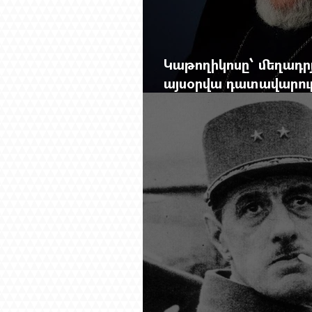
Կաթողիկոսը՝ մեղադրյ
այսօրվա դատավարությ
Mag.-ի մեծ ռեպորտա