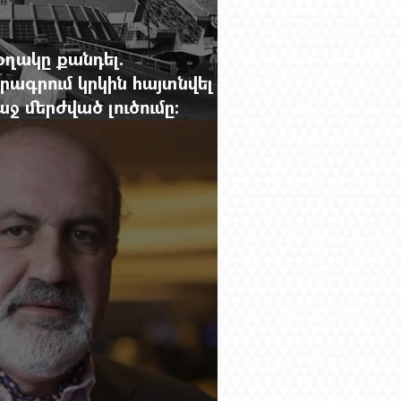
օղակը քանդել.
րագրում կրկին հայտնվել է
 մերժված լուծումը:
g.-ի մեծ ռեպորտաժը