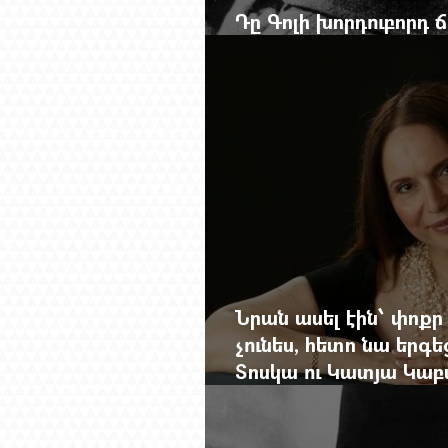
Դը Գոլի խորդուբորդ
մեղադրյալի աթոռից 
Նրան ասել էին՝ փոքր
չունես, հետո նա երգե
Տոսկա ու Կատյա Կաբ
Մանսուրյանը 80 տար