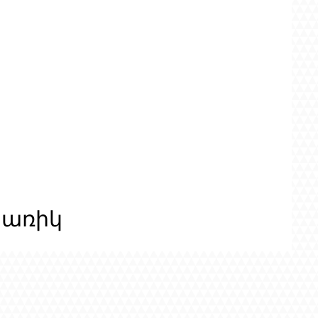
ցառիկ