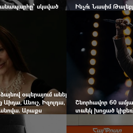
 ճանապարհը՝ սկսված
Ինչո՞ւ Նասիմ Թալե
և մեկ սխալ գրված տառից
հրավերքը և պաշտպ
 ձայնով օպերայում անելիք
ց Աիդա, Անուշ, Իզոլդա,
Շնորհավոր 60 ամյա
անովա. Արաքս
տանկ խոցած կիբեռն
եկան է
գյուղ գրանցեց տա