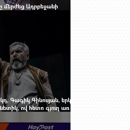
բը մերժեց Ադրբեջանի
անեց Ռուբեն Վարդանյանին
կդ, Գագիկ Գինոսյան, երկու
ետիկ, ով հետո գյուղ առ
րեց մարդկանց պարերը