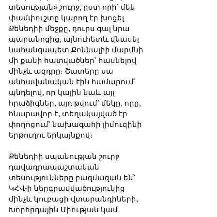
տեսության» շուրջ, ըստ որի՝ մեկ 
փամփուշտը կարող էր խոցել 
Քենեդիի մեջքը, դուրս գալ նրա 
պարանոցից, այնուհետև վնասել 
նահանգապետ Քոննալիի մարմնի 
մի քանի հատվածներ՝ հասնելով 
մինչև ազդրը։ Շատերը սա 
անհավանական էին համարում՝ 
պնդելով, որ կային նաև այլ 
հրաձիգներ, այդ թվում՝ մեկը, որը, 
հնարավոր է, տեղակայված էր 
փողոցում՝ նախագահի լիմուզինի 
երթուղու երկայնքով։
Քենեդիի սպանության շուրջ 
դավադրապաշտական 
տեսությունները բազմազան են՝ 
ԿՀՎ-ի ներգրավվածությունից 
մինչև կուբացի վտարանդիների, 
Խորհրդային Միության կամ 