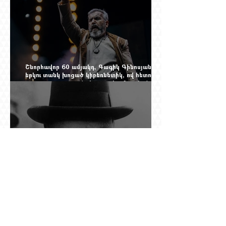
Շնորհավոր 60 ամյակդ, Գագիկ Գինոսյան,
երկու տանկ խոցած կիբեռնետիկ, ով հետո
գյուղ առ գյուղ գրանցեց տարեց մարդկանց
պարերը
Չերչիլն ու հայերը