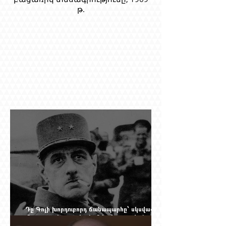
թ.
Դը Գոլի խորդուբորդ ճանապարհը՝ սկսված
մեղադրյալի աթոռից և մեկ սխալ գրված
տառից