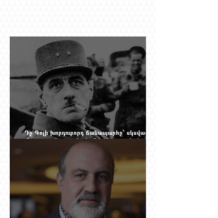
Դը Գոլի խորդուբորդ ճանապարհը՝ սկսված
մեղադրյալի աթոռից և մեկ սխալ գրված
տառից