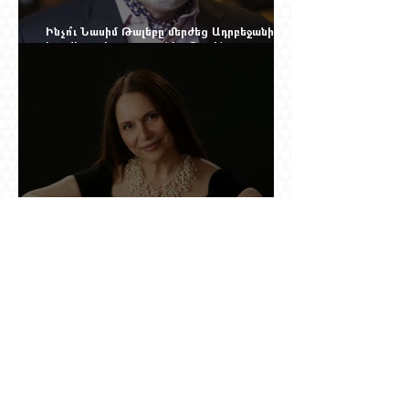
Ինչո՞ւ Նասիմ Թալեբը մերժեց Ադրբեջանի
հրավերքը և պաշտպանեց Ռուբեն
Վարդանյանին
Նրան ասել էին՝ փոքր ձայնով օպերայում
անելիք չունես, հետո նա երգեց Աիդա, Անուշ,
Իզոլդա, Տոսկա ու Կատյա Կաբանովա. Արաքս
Մանսուրյանը 80 տարեկան է
Շնորհավոր 60 ամյակդ, Գագիկ Գինոսյան,