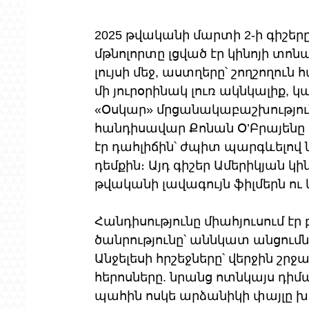
2025 թվականի մարտի 2-ի գիշերը
մթնոլորտը լցված էր կինոյի տոն
լույսի մեջ, աստղերը՝ շողշողուն
մի յուրօրինակ լուռ ակնկալիք, կա
«Օսկար» մրցանակաբաշխությունը
հանդիսավար Քոնան Օ’Բրայենը ի
էր դահլիճին՝ ժպիտ պարգևելով 
դեմքին։ Այդ գիշեր Ամերիկյան 
թվականի լավագույն ֆիլմերն ու 
Հանդիսությունը միահյուսում էր
ծանրությունը՝ աննկատ անցումն
Անջելեսի հրշեջները՝ վերջին շր
հերոսները. նրանց ոտնկայս դիմ
պահին ոսկե արձանիկի փայլը խ