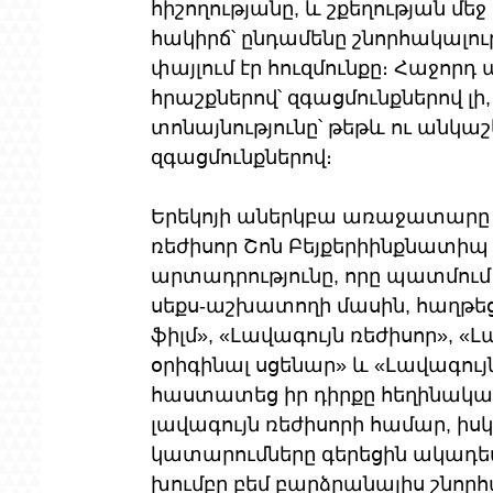
հիշողությանը, և շքեղության մե
հակիրճ՝ ընդամենը շնորհակալութ
փայլում էր հուզմունքը։ Հաջորդ 
հրաշքներով՝ զգացմունքներով լի,
տոնայնությունը՝ թեթև ու անկաշ
զգացմունքներով։
Երեկոյի աներկբա առաջատարը 
ռեժիսոր Շոն Բեյքերիինքնատի
արտադրությունը, որը պատմում 
սեքս-աշխատողի մասին, հաղթեց 
ֆիլմ», «Լավագույն ռեժիսոր», «
օրիգինալ սցենար» և «Լավագույ
հաստատեց իր դիրքը հեղինակավ
լավագույն ռեժիսորի համար, իս
կատարումները գերեցին ակադե
խումբը բեմ բարձրանալիս շնոր