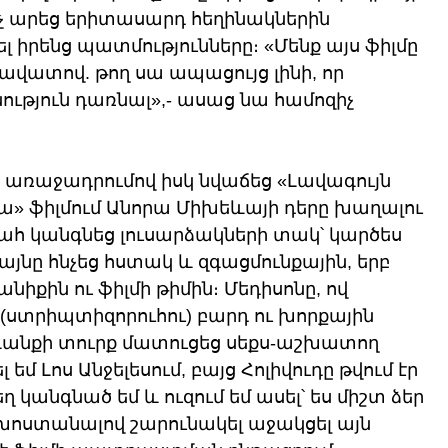
կոչ արեց երիտասարդ հեղինակներին 
 իրենց պատմությունները։ «Մենք այս ֆիլմը 
ավատով. թող սա ապացույց լինի, որ 
ւթյուն դառնալ»,- ասաց նա համոզիչ 
ն առաջադրումով իսկ նվաճեց «Լավագույն 
» ֆիլմում Անորա Միխեևայի դերը խաղալու 
ահ կանգնեց լուսարձակների տակ՝ կարծես 
յնը հնչեց հստակ և զգացմունքային, երբ 
նիքին ու ֆիլմի թիմին։ Մեդիսոնը, ով 
(ստրիպտիզորուհու) բարդ ու խորքային 
րգանքի տուրք մատուցեց սեքս-աշխատող 
եմ Լոս Անջելեսում, բայց Հոլիվուդը թվում էր 
 կանգնած եմ և ուզում եմ ասել՝ ես միշտ ձեր 
 խոստանալով շարունակել աջակցել այն 