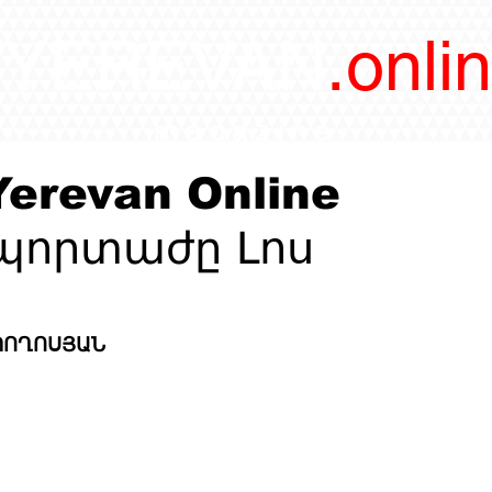
/YEREVAN
.onli
magazine
erevan Online
եպորտաժը Լոս
 ՊՈՂՈՍՅԱՆ