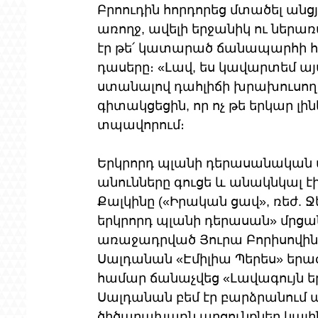
Բրոուդին հորդորեց մտածել անցյ
առողջ, ավելի երջանիկ ու ներ
էր թե՛ կատարած ճանապարհի հպ
դասերը։ «Լավ, ես կավարտեմ ա
ստանալով դահլիճի խրախուսող 
գիտակցեցին, որ ոչ թե երկար լինե
տպավորում։
Երկրորդ պլանի դերասանական ա
անունները գուցե և անակնկալ է
Քալկինը («Իրական ցավ», ռեժ. Ջ
երկրորդ պլանի դերասան» մրցան
առաջադրված Յուրա Բորիսովին և
Սալդանան «Էմիլիա Պերես» երա
համար ճանաչվեց «Լավագույն եր
Սալդանան բեմ էր բարձրանում ա
ծիծաղախառն արցունքներ կային.