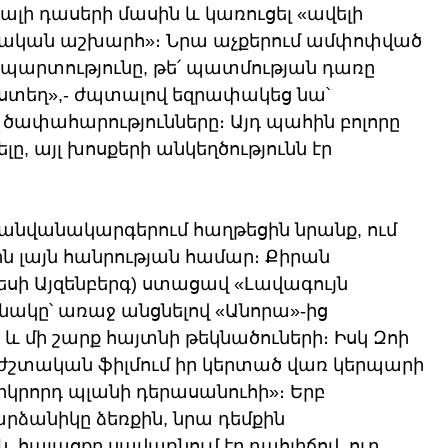
ալի դասերի մասին և կառուցել «ավելի 
առական աշխարհ»։ Նրա աչքերում ամփոփված 
արտությունը, թե՛ պատմության դառը 
յստեղ»,- ժպտալով եզրափակեց նա՝ 
ծափահարությունները։ Այդ պահին բոլորը 
լը, այլ խոսքերի անկեղծությունն էր 
նվանակարգերում հաղթեցին նրանք, ում 
ին լայն հանրության համար։ Քիրան 
եսի Այզենբերգ) ստացավ «Լավագույն 
ակը՝ առաջ անցնելով «Անորա»-ից 
 մի շարք հայտնի թեկնածուների։ Իսկ Զոի 
ժշտական ֆիլմում իր կերտած վառ կերպարի 
կրորդ պլանի դերասանուհի»։ Երբ 
րձանիկը ձեռքին, նրա դեմքին 
 հայացքը սավառնում էր դահլիճով, ուր 