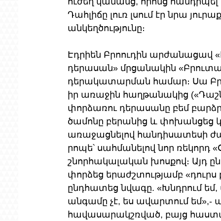
ուժեղ կանանց, որոնց հանդիպել
Դահլիճը լուռ լսում էր նրա յուրա
անկեղծությունը։
Էդրիեն Բրոուդին արժանացավ «
դերասան» մրցանակին «Բրուտա
դերակատարման համար։ Սա Բրոո
իր առաջին հաղթանակից («Դաշն
փորձառու դերասանը բեմ բարձ
ծամոնը բերանից և փոխանցեց կո
առաջացնելով հանդիսատեսի ժպի
րոպե՝ սահմանելով նոր ռեկորդ
շնորհակալական խոսքով։ Այդ ը
փորձեց երաժշտությամբ «դուրս բ
ընդհատեց նվագը. «Խնդրում եմ,
անգամը չէ, ես ավարտում եմ»,- 
հավասարակշռված, բայց հաստա