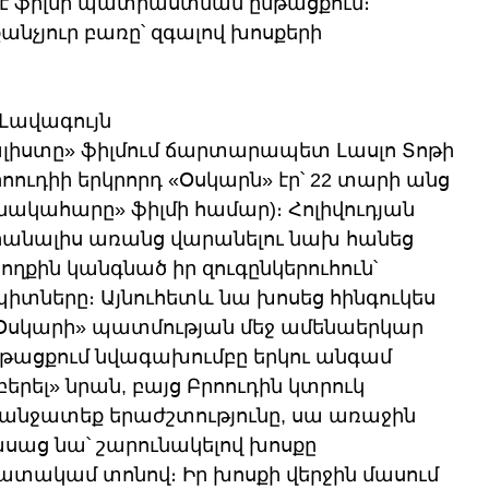
 է ֆիլմի պատրաստման ընթացքում։ 
քանչյուր բառը՝ զգալով խոսքերի 
Լավագույն 
լիստը» ֆիլմում ճարտարապետ Լասլո Տոթի 
ւդիի երկրորդ «Օսկարն» էր՝ 22 տարի անց 
ակահարը» ֆիլմի համար)։ Հոլիվուդյան 
րանալիս առանց վարանելու նախ հանեց 
ղքին կանգնած իր զուգընկերուհուն՝ 
տները։ Այնուհետև նա խոսեց հինգուկես 
 «Օսկարի» պատմության մեջ ամենաերկար 
նթացքում նվագախումբը երկու անգամ 
երել» նրան, բայց Բրոուդին կտրուկ 
 անջատեք երաժշտությունը, սա առաջին 
ասաց նա՝ շարունակելով խոսքը 
տակամ տոնով։ Իր խոսքի վերջին մասում 