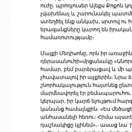
ուժը. պրոդյուսեր Ալեքս Քոքոն 
չվախենալ և շարունակել պատմել
ստեղծել ենք անկախ, սրտով ու հ
երազանքները կարող են իրականո
համառոտությամբ։
Մայքի Մեդիսոնը, որն իր առաջի
դերասանուհի»մրցանակը «Անորա
համար, բեմ բարձրացավ և մի պ
չհավատալով իր աչքերին։ Նրա ձա
շնորհակալություն հայտնեց ընտա
մարմնավորել էր բեմապարուհու 
կերպար, իր կարճ ելույթում հա
կանանց համայնքին։ «Ես մեծացել 
անհասանելի հեռու։ Հիմա այստեղ
դաշնակիցը կլինեմ»,- ասաց նա՝