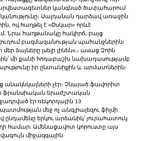
արվեստագետներ կանգնած ծափահարում 
կանությունը։ Սալդանան դարձավ առաջին 
ն, ով հաղթել է «Օսկար» որևէ 
 Նրա հաղթանակը հակիրճ, բայց 
ուդում բազմազանության պահանջներին։ 
ր մեր ձայները լսելի լինեն»,- ասաց Զոին 
րին՝ մի քանի հոդաբաշխ նախադասությամբ 
ալությունը իր ընտանիքին և արմատներին։
 անակնկալների չէր։ Չնայած ֆավորիտ 
րի ֆրանսիական երաժշտական 
ջադրված էր ռեկորդային 13 
տմության մեջ ոչ անգլիալեզու ֆիլմի 
վ ընդամենը երկու արձանիկ՝ յուրահատուկ 
խաղի համար։ Ամենացավոտ կորուստը այս 
վագույն միջազգային 