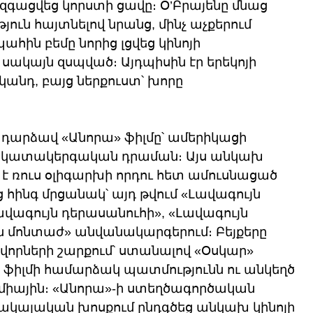
ջ զգացվեց կորստի ցավը։ Օ’Բրայենը մնաց 
յուն հայտնելով նրանց, մինչ աչքերում 
պահին բեմը նորից լցվեց կինոյի 
 սակայն զսպված։ Այդպիսին էր երեկոյի 
կանդ, բայց ներքուստ՝ խորը 
դարձավ «Անորա» ֆիլմը՝ ամերիկացի 
պ կատակերգական դրաման։ Այս անկախ 
է ռուս օլիգարխի որդու հետ ամուսնացած 
հինգ մրցանակ՝ այդ թվում «Լավագույն 
Լավագույն դերասանուհի», «Լավագույն 
ն մոնտաժ» անվանակարգերում։ Բեյքերը 
որների շարքում՝ ստանալով «Օսկար» 
կ ֆիլմի համարձակ պատմությունն ու անկեղծ 
միային։ «Անորա»-ի ստեղծագործական 
հակալական խոսքում ընդգծեց անկախ կինոյի 