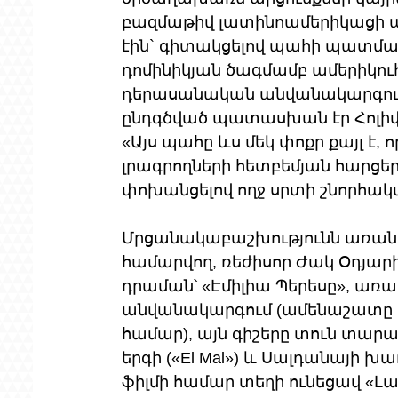
բազմաթիվ լատինոամերիկացի 
էին` գիտակցելով պահի պատմա
դոմինիկյան ծագմամբ ամերիկուհի
դերասանական անվանակարգում։
ընդգծված պատասխան էր Հոլիվ
«Այս պահը ևս մեկ փոքր քայլ է, ո
լրագրողների հետբեմյան հարցե
փոխանցելով ողջ սրտի շնորհակ
Մրցանակաբաշխությունն առանց
համարվող, ռեժիսոր Ժակ Օդյա
դրաման՝ «Էմիլիա Պերեսը», առա
անվանակարգում (ամենաշատը պա
համար), այն գիշերը տուն տարա
երգի («El Mal») և Սալդանայի 
ֆիլմի համար տեղի ունեցավ «Լա