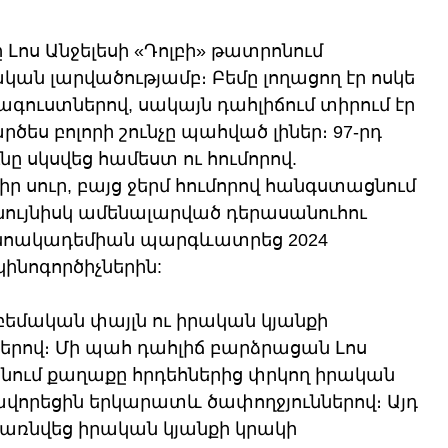
 Լոս Անջելեսի «Դոլբի» թատրոնում 
ական լարվածությամբ։ Բեմը լողացող էր ոսկե 
 հագուստներով, սակայն դահլիճում տիրում էր 
րծես բոլորի շունչը պահված լիներ։ 97-րդ 
 սկսվեց համեստ ու հումորով. 
ր սուր, բայց ջերմ հումորով հանգստացնում 
նույնիսկ ամենալարված դերասանուհու 
կինոակադեմիան պարգևատրեց 2024 
կինոգործիչներին:
 բեմական փայլն ու իրական կյանքի 
երով։ Մի պահ դահլիճ բարձրացան Լոս 
ջանում քաղաքը հրդեհներից փրկող իրական 
ավորեցին երկարատև ծափողջյուններով։ Այդ 
առնվեց իրական կյանքի կրակի 