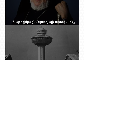
Կաթողիկոսը՝ մեղադրյալի աթոռին. ինչ
սպասել այսօրվա դատավարությունից: Yerevan
Online Mag.-ի մեծ ռեպորտաժը
Աշտարակը պահել, օղակը քանդել.
«Զվարթնոցի» նոր ծրագրում կրկին հայտնվել է
տասնմեկ տարի առաջ մերժված լուծումը:
Yerevan Online Mag.-ի մեծ ռեպորտաժը