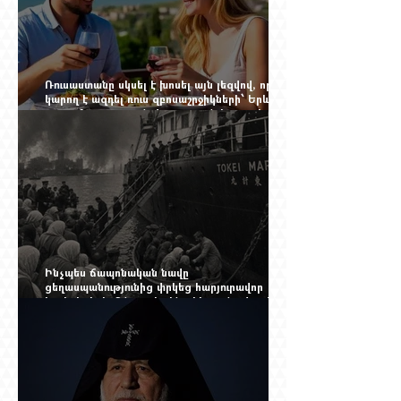
Ռուսաստանը սկսել է խոսել այն լեզվով, որը
կարող է ազդել ռուս զբոսաշրջիկների՝ Երևան
գալու մտադրության վրա. որքան կարող է
խորանալ հայ-ռուսական ճգնաժամը
Ինչպես ճապոնական նավը
ցեղասպանությունից փրկեց հարյուրավոր
հայերի, իսկ մենք չգիտենք հերոս նավապետի
անունը՝ Սաձո Հիբիի