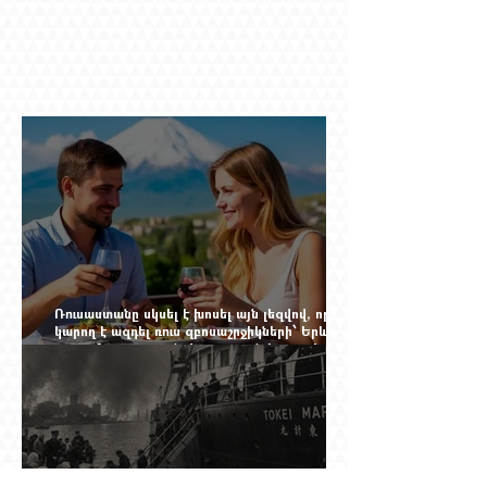
Ռուսաստանը սկսել է խոսել այն լեզվով, որը
կարող է ազդել ռուս զբոսաշրջիկների՝ Երևան
գալու մտադրության վրա. որքան կարող է
խորանալ հայ-ռուսական ճգնաժամը