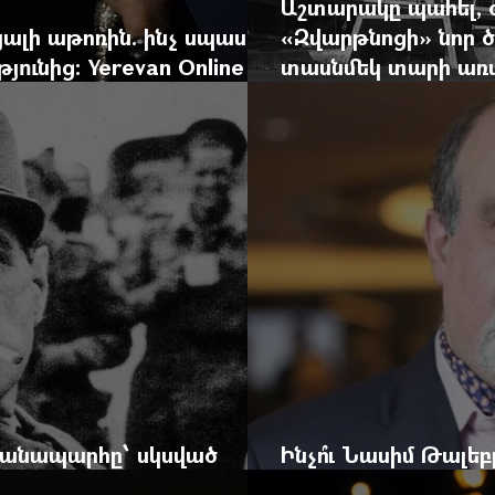
Աշտարակը պահել, 
ալի աթոռին. ինչ սպասել
«Զվարթնոցի» նոր ծ
ունից: Yerevan Online
տասնմեկ տարի առաջ
ժը
Yerevan Online Ma
 ճանապարհը՝ սկսված
Ինչո՞ւ Նասիմ Թալե
և մեկ սխալ գրված տառից
հրավերքը և պաշտպ