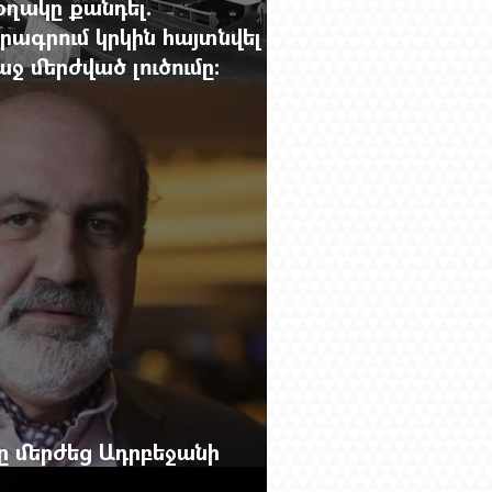
օղակը քանդել.
րագրում կրկին հայտնվել է
 մերժված լուծումը:
g.-ի մեծ ռեպորտաժը
բը մերժեց Ադրբեջանի
անեց Ռուբեն Վարդանյանին