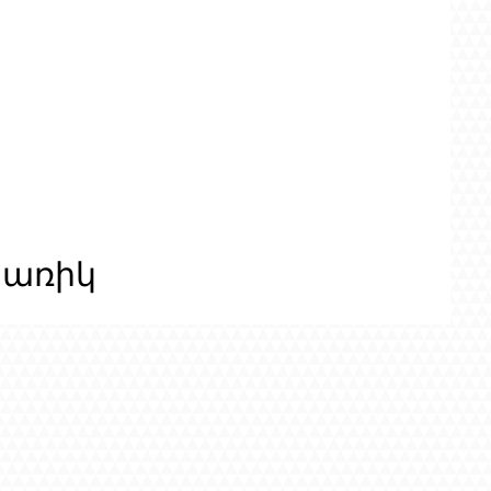
ցառիկ