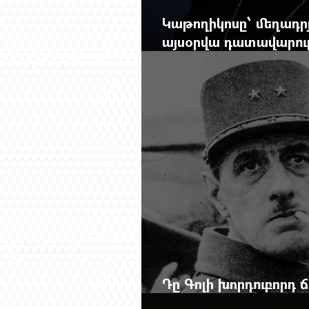
Կաթողիկոսը՝ մեղադրյ
այսօրվա դատավարությ
Mag.-ի մեծ ռեպորտա
Դը Գոլի խորդուբորդ
մեղադրյալի աթոռից 