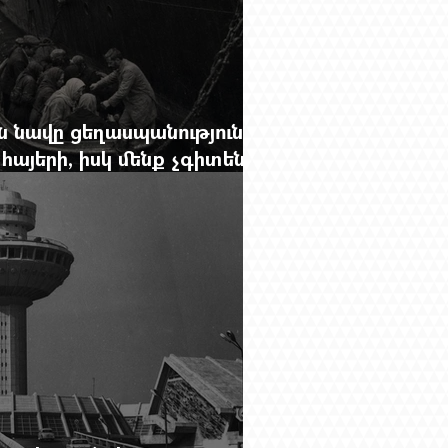
 նավը ցեղասպանությունից
հայերի, իսկ մենք չգիտենք
նունը՝ Սաձո Հիբիի