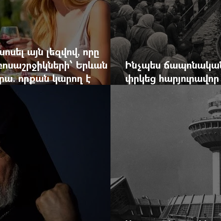
ոսել այն լեզվով, որը
զբոսաշրջիկների՝ Երևան
Ինչպես ճապոնական
րա. որքան կարող է
փրկեց հարյուրավոր 
կան ճգնաժամը
հերոս նավապետի ա