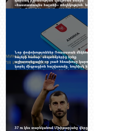
«հաստատապես հայտնի» տեղեկություն. նույն
օրվա 7-ին մեկնող Հովհաննես Սահակյանը դեռ
Երևանում է
Նոր փոփոխություններ Ռուսաստան մեկնող
հայերի համար. սեպտեմբերից երեք
աշխատանքային օր լռած հեռախոսը կարող է
կտրել միգրացիոն հաշվառումը, նույնիսկ երբ
մարդը նույն բնակարանում է և իր
փաստաթղթերը կարգին են
37 ու կես տարեկանում Մխիթարյանը վերցրեց