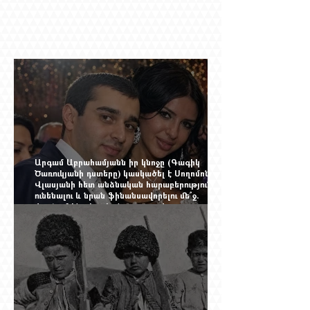
Արգամ Աբրահամյանն իր կնոջը (Գագիկ
Ծառուկյանի դստերը) կասկածել է Սողոմոն
Վլասյանի հետ անձնական հարաբերություններ
ունենալու և նրան ֆինանսավորելու մե՞ջ.
փորձում ենք հասկանալ այսօրվա
խառնիճաղանճ լրահոսը