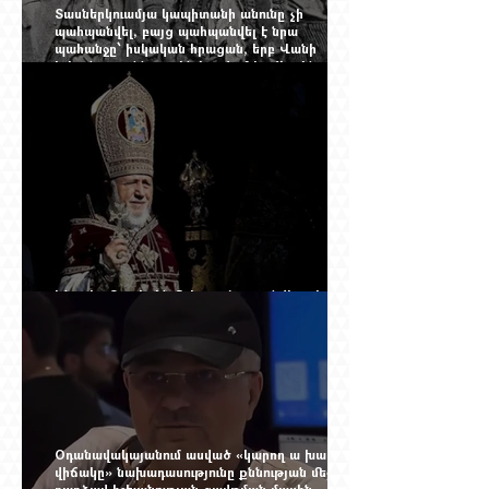
Տասներկուամյա կապիտանի անունը չի
պահպանվել, բայց պահպանվել է նրա
պահանջը՝ իսկական հրացան, երբ Վանի
իշխանությունն արդեն հաշվում էր վերջին
պաշարները
Ինչպես Գարեգին Բ-ի գործը թողնվեց դեռ
չընտրված դատավորի հույսին
Օդանավակայանում ասված «կարող ա խառնվի
վիճակը» նախադասությունը քննության մեջ
դարձավ իշխանության զավթման մասին