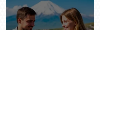
ևս մեկ մրցաշրջան, որովհետև Չեմպիոնների
լիգայի պատմությունը դեռ փակված չէ
Ռուսաստանը սկսել է խոսել այն լեզվով, որը
կարող է ազդել ռուս զբոսաշրջիկների՝ Երևան
գալու մտադրության վրա. որքան կարող է
խորանալ հայ-ռուսական ճգնաժամը
Ինչպես ճապոնական նավը
ցեղասպանությունից փրկեց հարյուրավոր
հայերի, իսկ մենք չգիտենք հերոս նավապետի
անունը՝ Սաձո Հիբիի