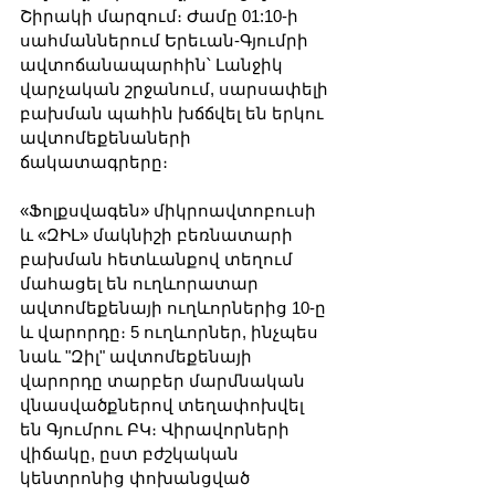
Շիրակի մարզում։ Ժամը 01:10-ի 
սահմաններում Երեւան-Գյումրի 
ավտոճանապարհին՝ Լանջիկ 
վարչական շրջանում, սարսափելի 
բախման պահին խճճվել են երկու 
ավտոմեքենաների 
ճակատագրերը։
«Ֆոլքսվագեն» միկրոավտոբուսի 
և «ԶԻԼ» մակնիշի բեռնատարի 
բախման հետևանքով տեղում 
մահացել են ուղևորատար 
ավտոմեքենայի ուղևորներից 10-ը 
և վարորդը։ 5 ուղևորներ, ինչպես 
նաև "Զիլ" ավտոմեքենայի 
վարորդը տարբեր մարմնական 
վնասվածքներով տեղափոխվել 
են Գյումրու ԲԿ։ Վիրավորների 
վիճակը, ըստ բժշկական 
կենտրոնից փոխանցված 