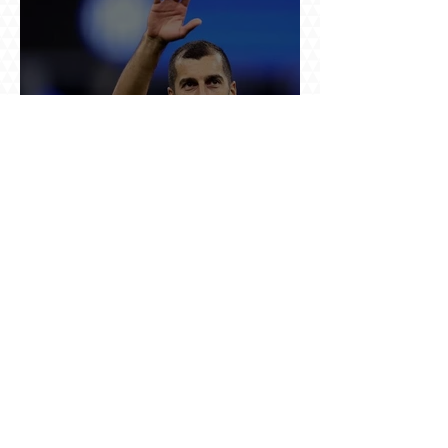
37 ու կես տարեկանում Մխիթարյանը վերցրեց
ևս մեկ մրցաշրջան, որովհետև Չեմպիոնների
լիգայի պատմությունը դեռ փակված չէ
Ռուսաստանը սկսել է խոսել այն լեզվով, որը
կարող է ազդել ռուս զբոսաշրջիկների՝ Երևան
գալու մտադրության վրա. որքան կարող է
խորանալ հայ-ռուսական ճգնաժամը