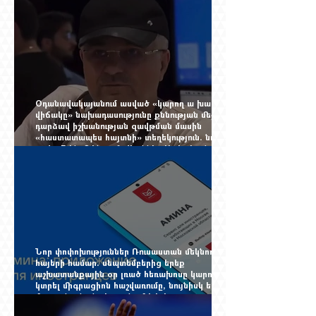
չընտրված դատավորի հույսին
Օդանավակայանում ասված «կարող ա խառնվի
վիճակը» նախադասությունը քննության մեջ
դարձավ իշխանության զավթման մասին
«հաստատապես հայտնի» տեղեկություն. նույն
օրվա 7-ին մեկնող Հովհաննես Սահակյանը դեռ
Երևանում է
Նոր փոփոխություններ Ռուսաստան մեկնող
հայերի համար. սեպտեմբերից երեք
աշխատանքային օր լռած հեռախոսը կարող է
կտրել միգրացիոն հաշվառումը, նույնիսկ երբ
մարդը նույն բնակարանում է և իր
փաստաթղթերը կարգին են