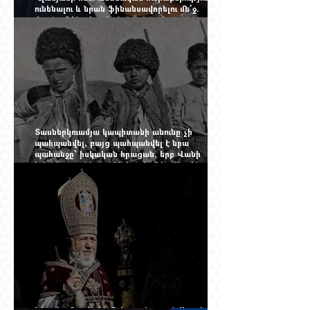
ունենալու և նրան ֆինանսավորելու մե՞ջ.
փորձում ենք հասկանալ այսօրվա
խառնիճաղանճ լրահոսը
Տասներկուամյա կապիտանի անունը չի
պահպանվել, բայց պահպանվել է նրա
պահանջը՝ իսկական հրացան, երբ Վանի
իշխանությունն արդեն հաշվում էր վերջին
պաշարները
Ինչպես Գարեգին Բ-ի գործը թողնվեց դեռ