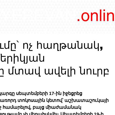
/YEREVAN
.onli
magazine
ւմը՝ ոչ հաղթանակ,
մերիկյան
ը մտավ ավելի նուրբ
րգը սեպտեմբերի 17-ին իջեցրեց 
քառորդ տոկոսային կետով՝ աշխատաշուկայի 
ջ համարելով, բայց միաժամանակ 
ջությամբ չի վերահսկվել։ Սեպտեմբերի 19-ի 