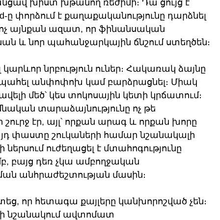
անցավ խիստ խթանող ռեժիմի։ Դա ցույց է 
d-ը փորձում է քաղաքականությունը դարձնել 
չ այնքան ազատ, որ ֆինանսական 
ան և նոր պահանջարկային ճնշում ստեղծեն։
լ կարևոր նրբություն ուներ։ Հակառակ ձայնը 
 պահել անփոփոխ կամ բարձրացնել։ Միակ 
վելի մեծ՝ կես տոկոսային կետի կրճատում։ 
իմնական տարաձայնությունը ոչ թե 
 շուրջ էր, այլ՝ որքան արագ և որքան խորը 
 Այդ փաստը շուկաների համար նշանակալի 
-ի ներսում ուժեղացել է մտահոգությունը 
, բայց դեռ չկա ամբողջական 
ման անհրաժեշտության մասին։
տեց, որ հետագա քայլերը կանխորոշված չեն։ 
 չի նշանակում ավտոմատ 