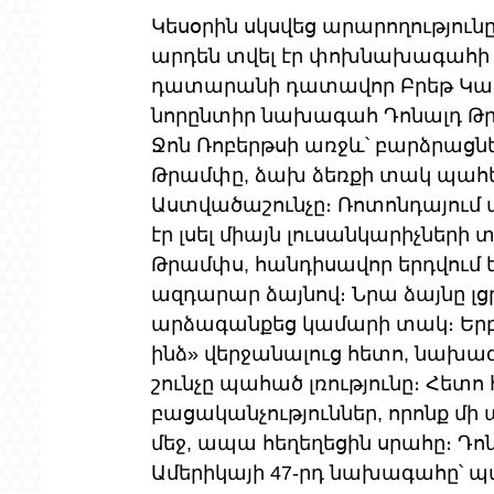
Կեսօրին սկսվեց արարողությունը
արդեն տվել էր փոխնախագահի ե
դատարանի դատավոր Բրեթ Կավան
նորընտիր նախագահ Դոնալդ Թր
Ջոն Ռոբերթսի առջև՝ բարձրացնել
Թրամփը, ձախ ձեռքի տակ պահե
Աստվածաշունչը։ Ռոտոնդայում պ
էր լսել միայն լուսանկարիչների 
Թրամփս, հանդիսավոր երդվում ե
ազդարար ձայնով։ Նրա ձայնը լց
արձագանքեց կամարի տակ։ Երբ 
ինձ» վերջանալուց հետո, նախագ
շունչը պահած լռությունը։ Հետո
բացականչություններ, որոնք մ
մեջ, ապա հեղեղեցին սրահը։ 
Ամերիկայի 47-րդ նախագահը՝ պ