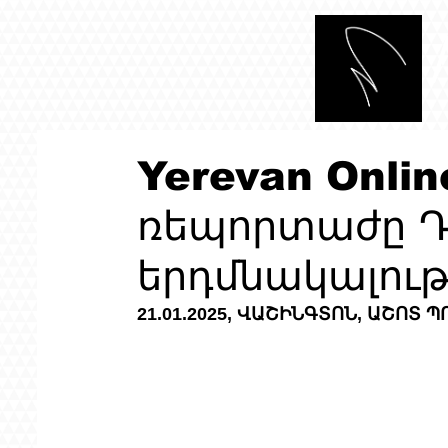
Yerevan Onlin
ռեպորտաժը Դ
երդմնակալութ
21.01.2025, ՎԱՇԻՆԳՏՈՆ, ԱՇՈՏ 