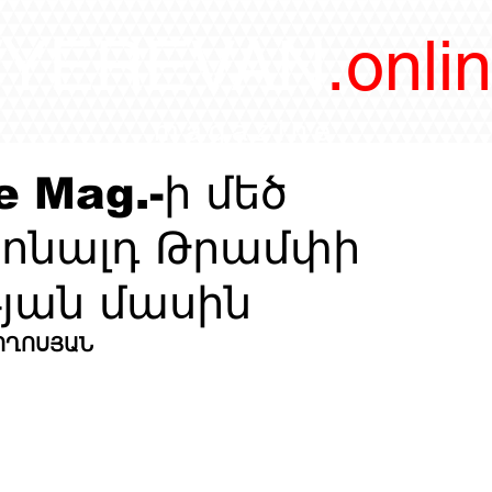
/YEREVAN
.onli
magazine
e Mag.-ի մեծ
ոնալդ Թրամփի
յան մասին
ՊՈՂՈՍՅԱՆ