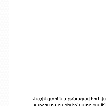
Վաշինգտոնն արթնացավ հունվա
կարծես քարացել էր՝ սառը քամին