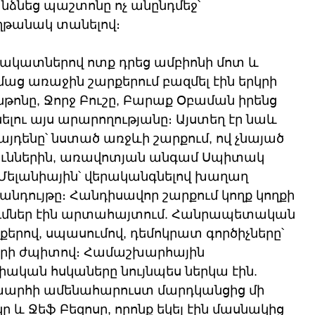
նձնեց պաշտոնը ոչ անընդմեջ՝ 
ղթանակ տանելով։
ակատներով ոտք դրեց ամբիոնի մոտ և 
աց առաջին շարքերում բազմել էին երկրի 
նթոնը, Ջորջ Բուշը, Բարաք Օբաման իրենց 
նելու այս արարողությանը։ Այստեղ էր նաև 
դենը՝ նստած առջևի շարքում, ով չնայած 
ւններին, առավոտյան անգամ Սպիտակ 
Մելանիային՝ վերականգնելով խաղաղ 
նդույթը։ Հանդիսավոր շարքում կողք կողքի 
ւմներ էին արտահայտում. Հանրապետական 
երով, սպասումով, դեմոկրատ գործիչները՝ 
վարի ժպիտով։ Համաշխարհային 
ական հսկաները նույնպես ներկա էին. 
աշխարհի ամենահարուստ մարդկանցից մի 
ը և Ջեֆ Բեզոսը, որոնք եկել էին մասնակից 