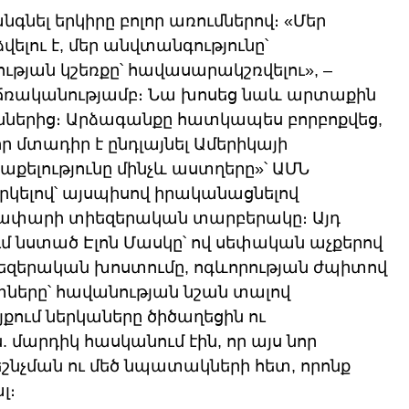
նել երկիրը բոլոր առումներով։ «Մեր 
լու է, մեր անվտանգությունը՝ 
թյան կշեռքը՝ հավասարակշռվելու», – 
ռականությամբ։ Նա խոսեց նաև արտաքին 
ներից։ Արձագանքը հատկապես բորբոքվեց, 
մտադիր է ընդլայնել Ամերիկայի 
աքելությունը մինչև աստղերը»՝ ԱՄՆ 
կելով՝ այսպիսով իրականացնելով 
փարի տիեզերական տարբերակը։ Այդ 
 նստած Էլոն Մասկը՝ ով սեփական աչքերով 
իեզերական խոստումը, ոգևորության ժպիտով 
տները՝ հավանության նշան տալով 
ում ներկաները ծիծաղեցին ու 
արդիկ հասկանում էին, որ այս նոր 
շնչման ու մեծ նպատակների հետ, որոնք 
լ։