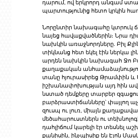
դարում, ով երկրորդ անգամ ստա
պարտությունից հետո կրկին հա
Նորընտիր նախագահը կտրուկ ճ
նայեց հավաքվածներին։ Նրա դիմ
նախկին առաջնորդները. Բիլ Քլի
տիկնանց հետ եկել էին ներկա լի
արդեն նախկին նախագահ Ջո Բայ
քաղաքական անհամաձայնությո
տանը հյուրասիրեց Թրամփին և 
իշխանափոխության այդ հին ավա
նստած դեմքերը տարբեր զգացո
բարձրաստիճանները՝ փայլող աչք
զուսպ ու լուռ, միայն քաղաքա
մեծահարուստներն ու տեխնոլոգի
դահլիճում կարելի էր տեսնել 
քանիսին, ինչպիսիք են Էլոն Մասկ