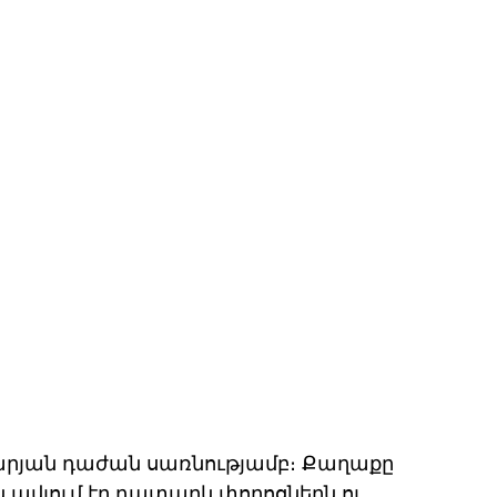
րյան դաժան սառնությամբ։ Քաղաքը 
 ավլում էր դատարկ փողոցներն ու 