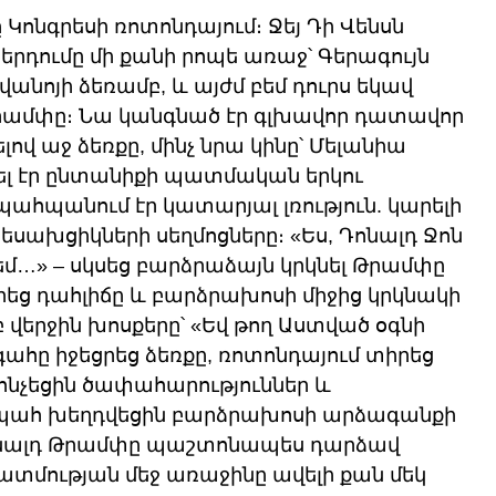
 Կոնգրեսի ռոտոնդայում։ Ջեյ Դի Վենսն 
րդումը մի քանի րոպե առաջ՝ Գերագույն 
ոյի ձեռամբ, և այժմ բեմ դուրս եկավ 
ամփը։ Նա կանգնած էր գլխավոր դատավոր 
ով աջ ձեռքը, մինչ նրա կինը՝ Մելանիա 
լ էր ընտանիքի պատմական երկու 
ահպանում էր կատարյալ լռություն. կարելի 
տեսախցիկների սեղմոցները։ «Ես, Դոնալդ Ջոն 
մ…» – սկսեց բարձրաձայն կրկնել Թրամփը 
րեց դահլիճը և բարձրախոսի միջից կրկնակի 
վերջին խոսքերը՝ «Եվ թող Աստված օգնի 
ահը իջեցրեց ձեռքը, ռոտոնդայում տիրեց 
 հնչեցին ծափահարություններ և 
ի պահ խեղդվեցին բարձրախոսի արձագանքի 
Դոնալդ Թրամփը պաշտոնապես դարձավ 
ատմության մեջ առաջինը ավելի քան մեկ 