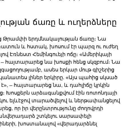
ւթյան ճառը և ուղերձները
ց Թրամփի երդմնակալության ճառը։ Նա 
ատուն և հստակ, խոսում էր պարզ ու ուժեղ 
ով Էռնեստ Հեմինգուեյի ոճը։ «Ամերիկայի 
» – հայտարարեց նա խոսքի հենց սկզբում։ Նա 
գացողությամբ, ասես երկար մութ գիշերից 
անատես լիներ երկիրը. «Այս պահից սկսած 
», – հայտարարեց նա, և դահլիճը կրկին 
ց։ Խոսքերն արձագանքվում էին ռոտոնդայի 
կու ելևէջով տարածվելով և ներթափանցելով 
եց, որ իր վերընտրությունը ժողովրդի 
անվերադարձ շտկելու սարսափելի 
իների, խոստանալով «վերադարձնել 