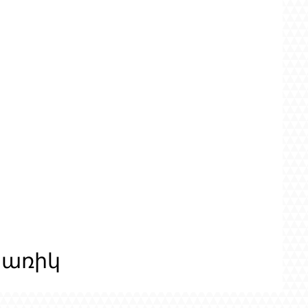
ցառիկ