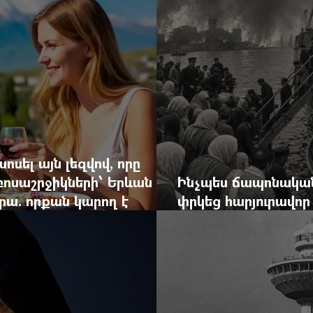
ոսել այն լեզվով, որը
զբոսաշրջիկների՝ Երևան
Ինչպես ճապոնական
րա. որքան կարող է
փրկեց հարյուրավոր 
կան ճգնաժամը
հերոս նավապետի ա