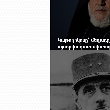
Կաթողիկոսը՝ մեղադրյ
այսօրվա դատավարությ
Mag.-ի մեծ ռեպորտա