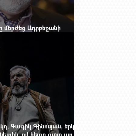
բը մերժեց Ադրբեջանի
անեց Ռուբեն Վարդանյանին
կդ, Գագիկ Գինոսյան, երկու
ետիկ, ով հետո գյուղ առ