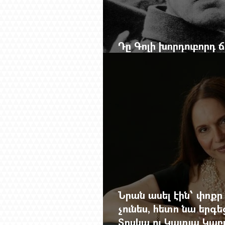
Դը Գոլի խորդուբորդ
մեղադրյալի աթոռից 
Նրան ասել էին՝ փոքր
չունես, հետո նա երգե
Տոսկա ու Կատյա Կաբ