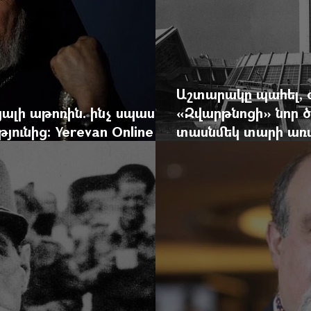
Աշտարակը պահել, 
ալի աթոռին. ինչ սպասել
«Զվարթնոցի» նոր ծ
ունից: Yerevan Online
տասնմեկ տարի առաջ
ժը
Yerevan Online Ma