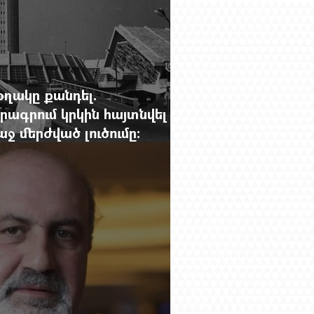
օղակը քանդել.
րագրում կրկին հայտնվել է
 մերժված լուծումը:
g.-ի մեծ ռեպորտաժը