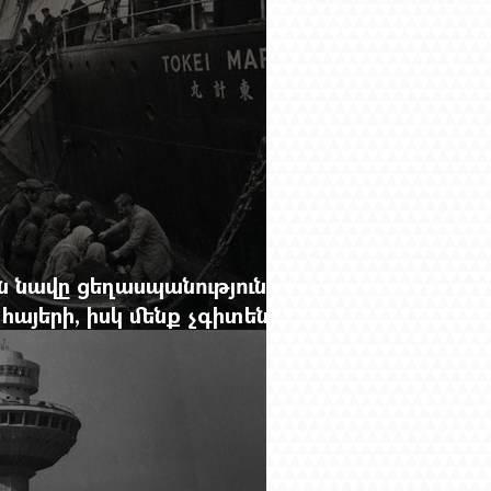
 նավը ցեղասպանությունից
հայերի, իսկ մենք չգիտենք
նունը՝ Սաձո Հիբիի