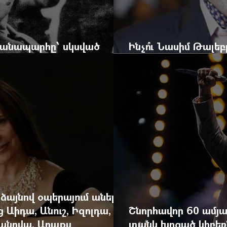
 ճանապարհը՝ սկսված
Ինչո՞ւ Նասիմ Թալե
և մեկ սխալ գրված տառից
հրավերքը և պաշտպ
 ձայնով օպերայում անելիք
ց Աիդա, Անուշ, Իզոլդա,
Շնորհավոր 60 ամյա
անովա. Արաքս
տանկ խոցած կիբեռն