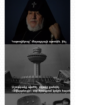
Կաթողիկոսը՝ մեղադրյալի աթոռին. ինչ
սպասել այսօրվա դատավարությունից: Yerevan
Online Mag.-ի մեծ ռեպորտաժը
Աշտարակը պահել, օղակը քանդել.
«Զվարթնոցի» նոր ծրագրում կրկին հայտնվել է
տասնմեկ տարի առաջ մերժված լուծումը:
Yerevan Online Mag.-ի մեծ ռեպորտաժը