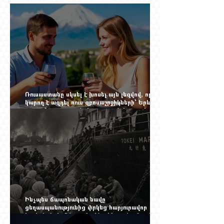
Ռուսաստանը սկսել է խոսել այն լեզվով, որը
կարող է ազդել ռուս զբոսաշրջիկների՝ Երևան
գալու մտադրության վրա. որքան կարող է
խորանալ հայ-ռուսական ճգնաժամը
Ինչպես ճապոնական նավը
ցեղասպանությունից փրկեց հարյուրավոր
հայերի, իսկ մենք չգիտենք հերոս նավապետի
անունը՝ Սաձո Հիբիի