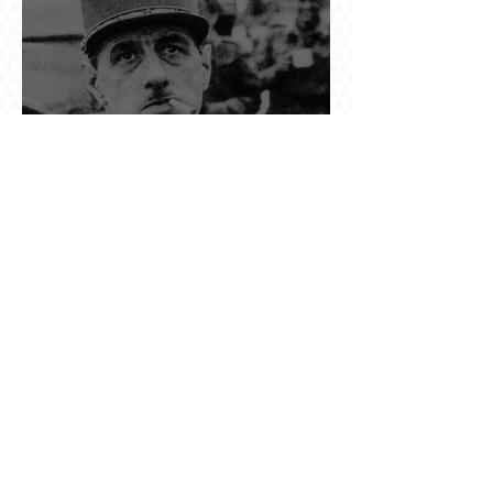
Դը Գոլի խորդուբորդ ճանապարհը՝ սկսված
մեղադրյալի աթոռից և մեկ սխալ գրված
տառից
Ինչո՞ւ Նասիմ Թալեբը մերժեց Ադրբեջանի
հրավերքը և պաշտպանեց Ռուբեն
Վարդանյանին