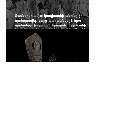
Տասներկուամյա կապիտանի անունը չի
պահպանվել, բայց պահպանվել է նրա
պահանջը՝ իսկական հրացան, երբ Վանի
իշխանությունն արդեն հաշվում էր վերջին
պաշարները
Ինչպես Գարեգին Բ-ի գործը թողնվեց դեռ
չընտրված դատավորի հույսին