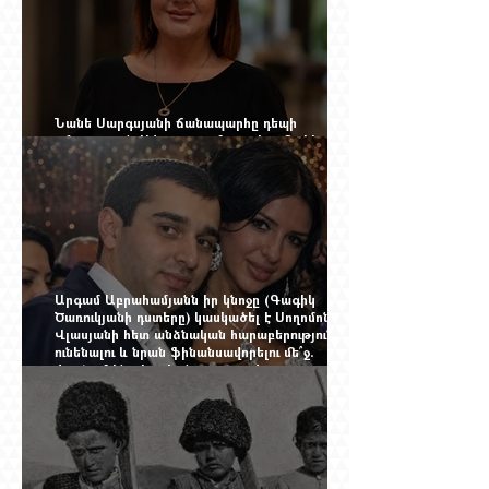
Նանե Սարգսյանի ճանապարհը դեպի
«Հայաստան-Սփյուռք» ամսագրի ամերիկյան
էջը
Արգամ Աբրահամյանն իր կնոջը (Գագիկ
Ծառուկյանի դստերը) կասկածել է Սողոմոն
Վլասյանի հետ անձնական հարաբերություններ
ունենալու և նրան ֆինանսավորելու մե՞ջ.
փորձում ենք հասկանալ այսօրվա
խառնիճաղանճ լրահոսը