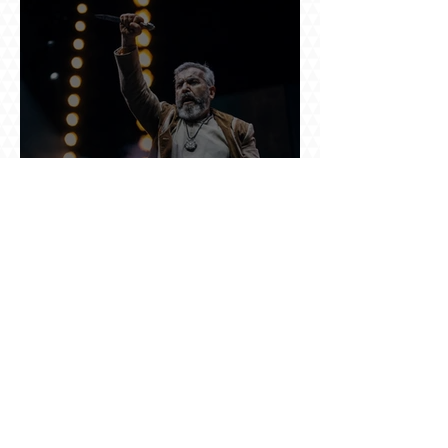
Մանսուրյանը 80 տարեկան է
Շնորհավոր 60 ամյակդ, Գագիկ Գինոսյան,
երկու տանկ խոցած կիբեռնետիկ, ով հետո
գյուղ առ գյուղ գրանցեց տարեց մարդկանց
պարերը
Չերչիլն ու հայերը