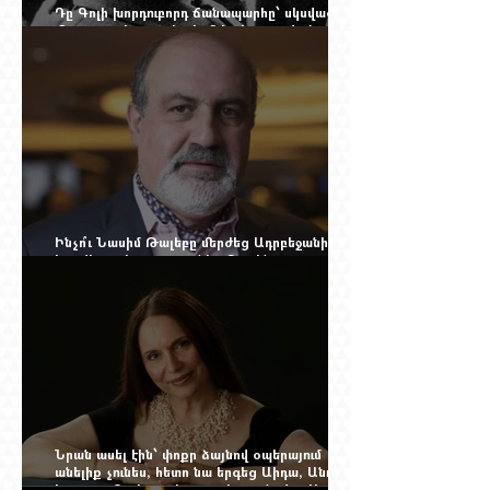
Դը Գոլի խորդուբորդ ճանապարհը՝ սկսված
մեղադրյալի աթոռից և մեկ սխալ գրված
տառից
Ինչո՞ւ Նասիմ Թալեբը մերժեց Ադրբեջանի
հրավերքը և պաշտպանեց Ռուբեն
Վարդանյանին
Նրան ասել էին՝ փոքր ձայնով օպերայում
անելիք չունես, հետո նա երգեց Աիդա, Անուշ,
Իզոլդա, Տոսկա ու Կատյա Կաբանովա. Արաքս