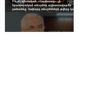
Ինչո՞ւ պետական «Հայփոստը» չի
հրապարակում տնօրենի աշխատավարձի
բանաձևը, նախորդ տնօրենների թվերը կամ
աշխատանքի արդյունքով վարձատրությունը
փոխելու կանոնը
Տասնյոթ ամիս առաջ ԵՊՀ-ում նրան անվանում
էին ֆակուլտետի հիմնասյուն, հիմա նրա
պայմանագիրը չեն երկարացնում, իսկ նույն
դահլիճում խոսած մարդիկ լուռ են. Գագիկ
Ղազինյանի պրոֆեսորական կարիերայի
տխուր ավարտը