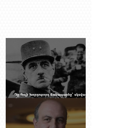
Դը Գոլի խորդուբորդ ճանապարհը՝ սկսված
մեղադրյալի աթոռից և մեկ սխալ գրված
տառից