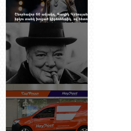
Շնորհավոր 60 ամյակդ, Գագիկ Գինոսյան,
երկու տանկ խոցած կիբեռնետիկ, ով հետո
գյուղ առ գյուղ գրանցեց տարեց մարդկանց
պարերը
Չերչիլն ու հայերը