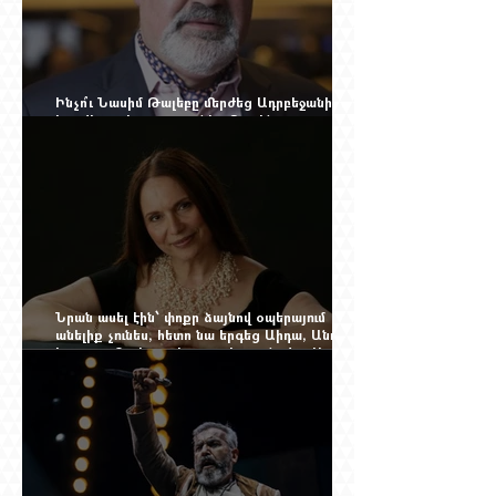
Ինչո՞ւ Նասիմ Թալեբը մերժեց Ադրբեջանի
հրավերքը և պաշտպանեց Ռուբեն
Վարդանյանին
Նրան ասել էին՝ փոքր ձայնով օպերայում
անելիք չունես, հետո նա երգեց Աիդա, Անուշ,
Իզոլդա, Տոսկա ու Կատյա Կաբանովա. Արաքս
Մանսուրյանը 80 տարեկան է