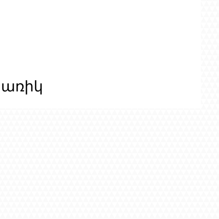
ցառիկ