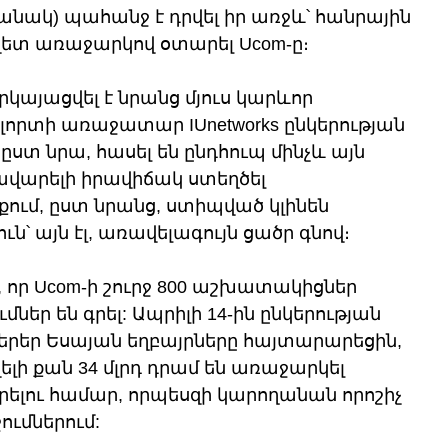
անակ) պահանջ է դրվել իր առջև՝ հանրային 
ավետ առաջարկով օտարել Ucom-ը։
կայացվել է նրանց մյուս կարևոր 
ոլորտի առաջատար IUnetworks ընկերության 
ստ նրա, հասել են ընդհուպ մինչև այն 
ավարելի իրավիճակ ստեղծել 
նքում, ըստ նրանց, ստիպված կլինեն 
ն՝ այն էլ, առավելագույն ցածր գնով։
 որ Ucom-ի շուրջ 800 աշխատակիցներ 
ներ են գրել: Ապրիլի 14-ին ընկերության 
երեր Եսայան եղբայրները հայտարարեցին, 
լի քան 34 մլրդ դրամ են առաջարկել 
ելու համար, որպեսզի կարողանան որոշիչ 
ումներում: