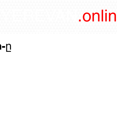
/YEREVAN
.onli
magazine
-ը