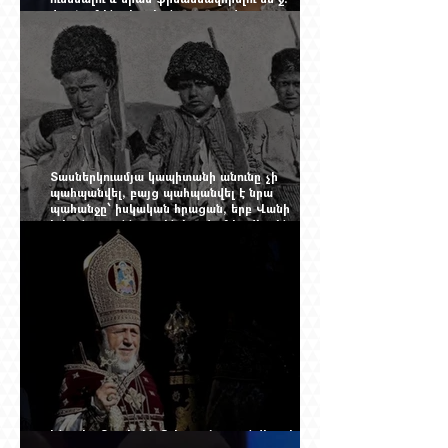
փորձում ենք հասկանալ այսօրվա
խառնիճաղանճ լրահոսը
Տասներկուամյա կապիտանի անունը չի
պահպանվել, բայց պահպանվել է նրա
պահանջը՝ իսկական հրացան, երբ Վանի
իշխանությունն արդեն հաշվում էր վերջին
պաշարները
Ինչպես Գարեգին Բ-ի գործը թողնվեց դեռ