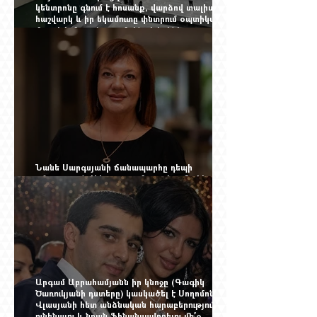
կենտրոնը գնում է հոսանք, վարձով տալիս
հաշվարկ և իր եկամուտը փնտրում օպտիկական
մալուխի մյուս ծայրում. ինչ է իրենից
ներկայացնում Firebird AI-ն
Նանե Սարգսյանի ճանապարհը դեպի
«Հայաստան-Սփյուռք» ամսագրի ամերիկյան
էջը
Արգամ Աբրահամյանն իր կնոջը (Գագիկ
Ծառուկյանի դստերը) կասկածել է Սողոմոն
Վլասյանի հետ անձնական հարաբերություններ
ունենալու և նրան ֆինանսավորելու մե՞ջ.