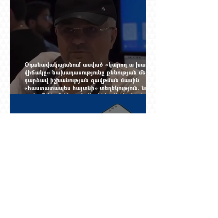
չընտրված դատավորի հույսին
Օդանավակայանում ասված «կարող ա խառնվի
վիճակը» նախադասությունը քննության մեջ
դարձավ իշխանության զավթման մասին
«հաստատապես հայտնի» տեղեկություն. նույն
օրվա 7-ին մեկնող Հովհաննես Սահակյանը դեռ
Երևանում է
Նոր փոփոխություններ Ռուսաստան մեկնող
հայերի համար. սեպտեմբերից երեք
աշխատանքային օր լռած հեռախոսը կարող է
կտրել միգրացիոն հաշվառումը, նույնիսկ երբ
մարդը նույն բնակարանում է և իր
փաստաթղթերը կարգին են