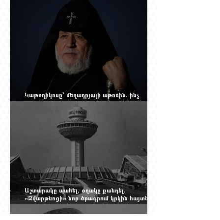
անունը՝ Սաձո Հիբիի
Կաթողիկոսը՝ մեղադրյալի աթոռին. ինչ
սպասել այսօրվա դատավարությունից: Yerevan
Online Mag.-ի մեծ ռեպորտաժը
Աշտարակը պահել, օղակը քանդել.
«Զվարթնոցի» նոր ծրագրում կրկին հայտնվել է
տասնմեկ տարի առաջ մերժված լուծումը:
Yerevan Online Mag.-ի մեծ ռեպորտաժը