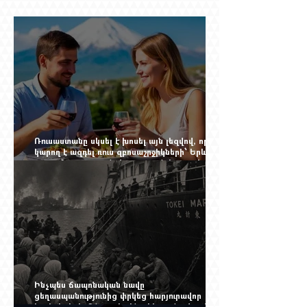
Ռուսաստանը սկսել է խոսել այն լեզվով, որը
կարող է ազդել ռուս զբոսաշրջիկների՝ Երևան
գալու մտադրության վրա. որքան կարող է
խորանալ հայ-ռուսական ճգնաժամը
Ինչպես ճապոնական նավը
ցեղասպանությունից փրկեց հարյուրավոր
հայերի, իսկ մենք չգիտենք հերոս նավապետի