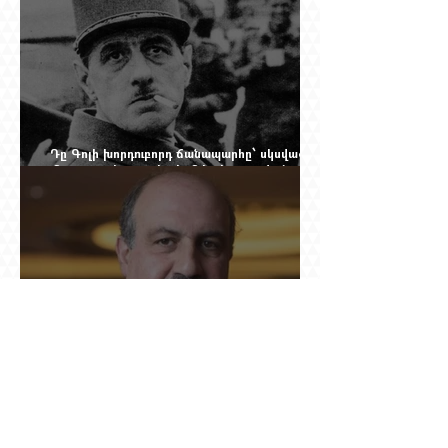
Դը Գոլի խորդուբորդ ճանապարհը՝ սկսված
մեղադրյալի աթոռից և մեկ սխալ գրված
տառից
Ինչո՞ւ Նասիմ Թալեբը մերժեց Ադրբեջանի
հրավերքը և պաշտպանեց Ռուբեն
Վարդանյանին