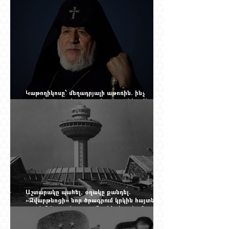
Կաթողիկոսը՝ մեղադրյալի աթոռին. ինչ
սպասել այսօրվա դատավարությունից: Yerevan
Online Mag.-ի մեծ ռեպորտաժը
Աշտարակը պահել, օղակը քանդել.
«Զվարթնոցի» նոր ծրագրում կրկին հայտնվել է
տասնմեկ տարի առաջ մերժված լուծումը:
Yerevan Online Mag.-ի մեծ ռեպորտաժը