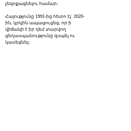
չեզոքացնելու համար:
Հայությունը 1991-ից հետո էլ` 2020-
ին, կրկին ապացուցեց, որ ի 
վիճակի է իր դեմ տարվող 
ցեղասպանությունը զսպել ու 
կասեցնել:
Ի վիճակի՞ են, արդյոք, ՄԱԿ-ի 
կառույցները, նաև 
Քաղաքակրթությունների 
դաշինքը, գործնականում սատար 
կանգնել ցեղասպանությունը 
այսօր էլ զսպող հայությանը, թե՞ 
աշխարհաքաղաքական խաղերի 
հորձանուտում հեռացել են 
հանուն ազգերի, բնիկ 
ժողովուրդների ու մարդու 
իրավունքների իրենց 
առաքելություններից: