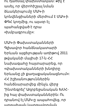
ու դառնալ փախստական: Քիչ է 
ասել, որ վերոհիշյալ նման 
ձևակերպումը ՄԱԿ-ի 
կոնվենցիաների մերժում է ՄԱԿ-ի 
ՓԳՀ կողմից, ու այսօր էլ 
պահանջված է դրա 
«խմբագրումը»:
ՄԱԿ-ի Փախստականների 
Գլխավոր հանձնակատարի 
Երևան այցելության առիթով 2011 
թվականի մայիսի 17-ն ՀՀ 
նախագահը հայտարարեց, որ 
«փախստականների խնդիրը 
Երևանը չի քաղաքականացնում»: 
ՀՀ իշխանություններին 
հանձնարարվեց մինչև վերջ 
“ինտեգրել” Ադրբեջանական ԽՍՀ-
ից հայ փախստականներին: Ու 
դրանով էլ ՄԱԿ-ը ապահովեց, որ 
արցախյան կարգավորման 