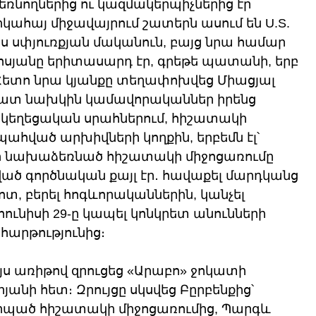
նողներից ու կազմակերպիչներից էր 
կահայ միջավայրում շատերն ասում են U.S. 
պես սփյուռքյան մականուն, բայց նրա համար 
ոսյանը երիտասարդ էր, գրեթե պատանի, երբ 
ետո նրա կյանքը տեղափոխվեց Միացյալ 
 շատ նախկին կամավորականներ իրենց 
կեղեցական սրահներում, հիշատակի 
ահված արխիվների կողքին, երբեմն էլ՝ 
նի նախաձեռնած հիշատակի միջոցառումը 
րված գործնական քայլ էր․ հավաքել մարդկանց 
, բերել հոգևորականներին, կանչել 
ւնիսի 29-ը կապել կոնկրետ անունների 
հարթությունից։
 այս առիթով զրուցեց «Արաբո» ջոկատի 
ի հետ։ Զրույցը սկսվեց Բըրբենքից՝ 
պած հիշատակի միջոցառումից, Պարգև 