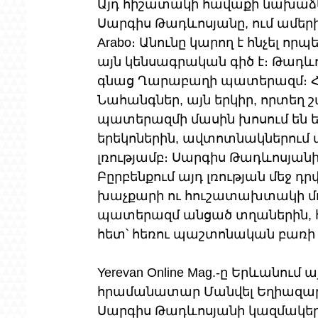
Այդ հիշատակի հավաքի նախաձեռ
Սարգիս Թադևոսյանը, ում ամերի
Arabo։ Անունը կարող է հնչել որ
այն կենսագրական գիծ է։ Թադև
գնաց Ղարաբաղի պատերազմ։ Հ
Նահանգներ, այն երկիր, որտեղ
պատերազմի մասին խոսում են ե
երեկոներին, ավտոտնակներում պ
լռությամբ։ Սարգիս Թադևոսյա
Բըրբենքում այդ լռության մեջ դ
խաչքարի ու հուշատախտակի մոտ
պատերազմ անցած տղաներին, հո
հետ՝ հեռու պաշտոնական բառի 
Yerevan Online Mag.-ը Երևանում
հրամանատար Մանվել Եղիազարյան
Սարգիս Թադևոսյանի կազմակեր