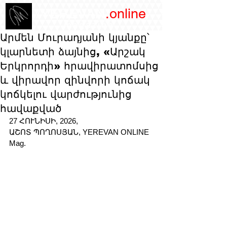
/YEREVAN
.online
magazine
Արմեն Մուրադյանի կյանքը՝
կլարնետի ձայնից, «Արշակ
Երկրորդի» հրավիրատոմսից
և վիրավոր զինվորի կոճակ
կոճկելու վարժությունից
հավաքված
27 ՀՈՒՆԻՍԻ, 2026, 
ԱՇՈՏ ՊՈՂՈՍՅԱՆ, YEREVAN ONLINE 
Mag. 