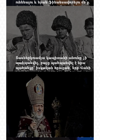
ունենալու և նրան ֆինանսավորելու մե՞ջ.
փորձում ենք հասկանալ այսօրվա
խառնիճաղանճ լրահոսը
Տասներկուամյա կապիտանի անունը չի
պահպանվել, բայց պահպանվել է նրա
պահանջը՝ իսկական հրացան, երբ Վանի
իշխանությունն արդեն հաշվում էր վերջին
պաշարները
Ինչպես Գարեգին Բ-ի գործը թողնվեց դեռ