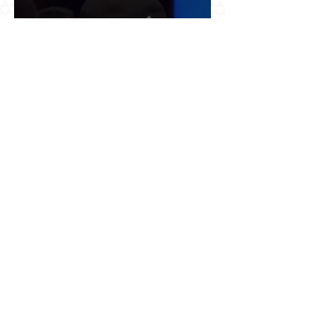
չընտրված դատավորի հույսին
Օդանավակայանում ասված «կարող ա խառնվի
վիճակը» նախադասությունը քննության մեջ
դարձավ իշխանության զավթման մասին
«հաստատապես հայտնի» տեղեկություն. նույն
օրվա 7-ին մեկնող Հովհաննես Սահակյանը դեռ
Երևանում է
Նոր փոփոխություններ Ռուսաստան մեկնող
հայերի համար. սեպտեմբերից երեք
աշխատանքային օր լռած հեռախոսը կարող է
կտրել միգրացիոն հաշվառումը, նույնիսկ երբ
մարդը նույն բնակարանում է և իր
փաստաթղթերը կարգին են