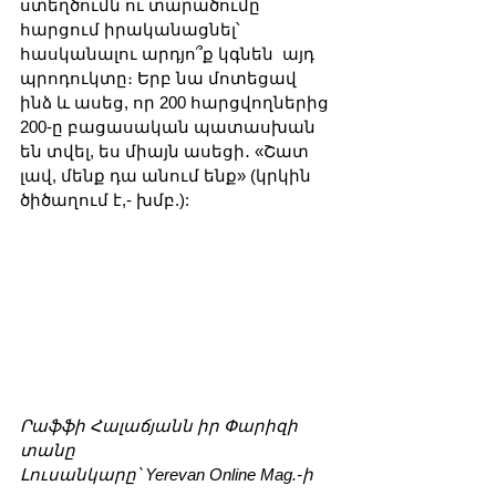
ստեղծումն ու տարածումը 
հարցում իրականացնել՝ 
հասկանալու արդյո՞ք կգնեն  այդ 
պրոդուկտը։ Երբ նա մոտեցավ 
ինձ և ասեց, որ 200 հարցվողներից 
200-ը բացասական պատասխան 
են տվել, ես միայն ասեցի․ «Շատ 
լավ, մենք դա անում ենք» (կրկին 
ծիծաղում է,- խմբ.):
Րաֆֆի Հալաճյանն իր Փարիզի 
տանը
Լուսանկարը՝ Yerevan Online Mag.-ի