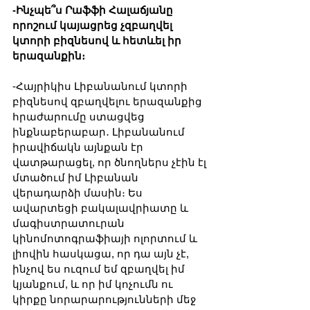
-Ինչպե՞ս Րաֆֆի Հալաճյանը 
որոշում կայացրեց չզբաղվել 
կտորի բիզնեսով և հետևել իր 
երազանքին։
-Հայրիկիս Լիբանանում կտորի 
բիզնեսով զբաղվելու երազանքից 
հրաժարումը ստացվեց 
ինքնաբերաբար․ Լիբանանում 
իրավիճակն այնքան էր 
վատթարացել, որ ծնողներս չէին էլ 
մտածում իմ Լիբանան 
վերադարձի մասին։ Ես 
ավարտեցի բակալավրիատը և 
մագիստրատուրան 
կինոմոտոգրաֆիայի ոլորտում և 
լիովին հասկացա, որ դա այն չէ, 
ինչով ես ուզում եմ զբաղվել իմ 
կյանքում, և որ իմ կոչումն ու 
կիրքը նորարարությունների մեջ 