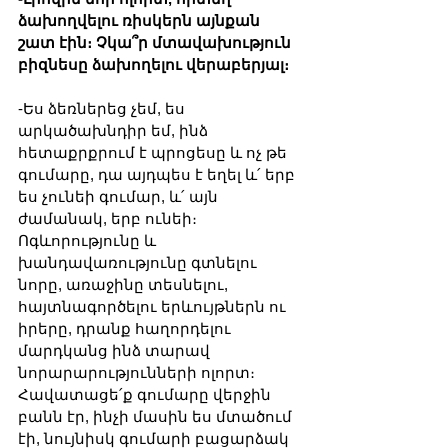
ձախողվելու ռիսկերն այնքան 
շատ էին։ Չկա՞ր մտավախություն 
բիզնեսը ձախողելու վերաբերյալ։
-Ես ձեռներեց չեմ, ես 
արկածախնդիր եմ, ինձ 
հետաքրքրում է պրոցեսը և ոչ թե 
գումարը, դա այդպես է եղել և՛ երբ 
ես չունեի գումար, և՛ այն 
ժամանակ, երբ ունեի։ 
Ոգևորությունը և 
խանդավառությունը գտնելու 
նորը, առաջինը տեսնելու, 
հայտնագործելու երևույթներն ու 
իրերը, դրանք հաղորդելու 
մարդկանց ինձ տարավ 
նորարարությունների ոլորտ։ 
Հավատացե՛ք գումարը վերջին 
բանն էր, ինչի մասին ես մտածում 
էի, նույնիսկ գումարի բացարձակ 