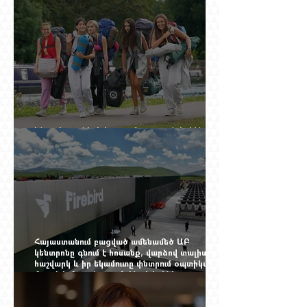
Ինչու է ռուսների հոսքը Հայաստան կրկին
ակտիվացել
Հայաստանում բացված ամենամեծ ԱԲ
կենտրոնը գնում է հոսանք, վարձով տալիս
հաշվարկ և իր եկամուտը փնտրում օպտիկական
մալուխի մյուս ծայրում. ինչ է իրենից
ներկայացնում Firebird AI-ն