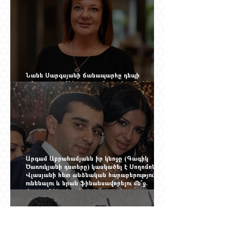
Նանե Սարգսյանի ճանապարհը դեպի
«Հայաստան-Սփյուռք» ամսագրի ամերիկյան
էջը
Արգամ Աբրահամյանն իր կնոջը (Գագիկ
Ծառուկյանի դստերը) կասկածել է Սողոմոն
Վլասյանի հետ անձնական հարաբերություններ
ունենալու և նրան ֆինանսավորելու մե՞ջ.
փորձում ենք հասկանալ այսօրվա
խառնիճաղանճ լրահոսը