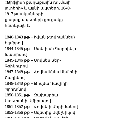
«Թիֆլիսի քաղաքային դումայի 
լուրերի» և այլնի ակտերի, 1840-
1917 թվականների 
քաղաքապետերի ցուցակը 
հետևյալն է.
1840-1843 թթ – Իվան (Հովհաննես) 
Իզմիրով
1844-1845 թթ – Ստեփան Գաբրիելի 
Խատիսով
1845-1846 թթ – Մովսես Տեր-
Գրիկուրով
1847-1848 թթ – Հովհաննես Սեմյոնի 
Շադինով
1848-1849 թթ – Թովմա Դավիդի 
Պրիդոնով
1850-1851 թթ – Զախարիա 
Ստեփանի Ամիրագով
1851-1852 թթ – Հովսեփ Միրիմանով
1853-1856 թթ – Ավետիք Սվեչնիկով