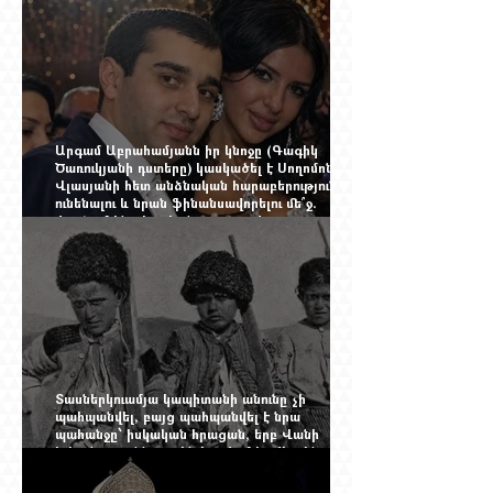
էջը
Արգամ Աբրահամյանն իր կնոջը (Գագիկ
Ծառուկյանի դստերը) կասկածել է Սողոմոն
Վլասյանի հետ անձնական հարաբերություններ
ունենալու և նրան ֆինանսավորելու մե՞ջ.
փորձում ենք հասկանալ այսօրվա
խառնիճաղանճ լրահոսը
Տասներկուամյա կապիտանի անունը չի
պահպանվել, բայց պահպանվել է նրա
պահանջը՝ իսկական հրացան, երբ Վանի
իշխանությունն արդեն հաշվում էր վերջին
պաշարները