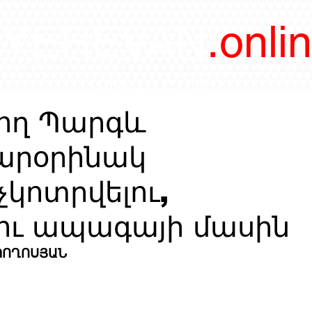
/YEREVAN
.onli
magazine
վող Պարգև
արօրինակ
կոտրվելու,
ու ապագայի մասին
 ՊՈՂՈՍՅԱՆ