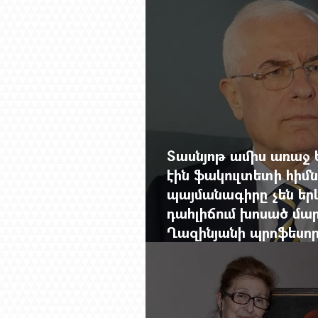
Չերչիլն ու հայերը
Տասնյոթ ամիս առաջ 
էին ֆակուլտետի հիմն
պայմանագիրը չեն երկ
դահլիճում խոսած մար
Ղազինյանի պրոֆեսո
ավարտը