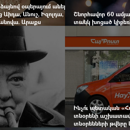
 ձայնով օպերայում անելիք
ց Աիդա, Անուշ, Իզոլդա,
Շնորհավոր 60 ամյա
անովա. Արաքս
տանկ խոցած կիբեռն
եկան է
գյուղ գրանցեց տա
Ինչո՞ւ պետական «
տնօրենի աշխատավ
տնօրենների թվեր