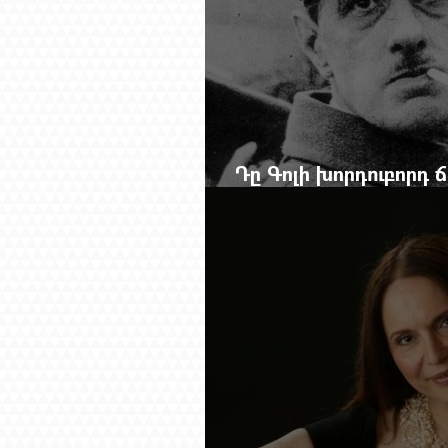
Դը Գոլի խորդուբորդ
մեղադրյալի աթոռից 