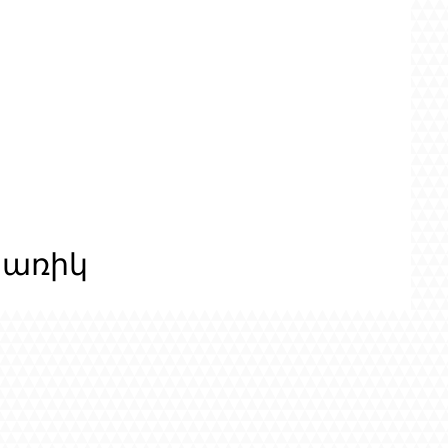
ցառիկ