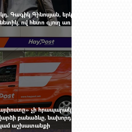
կդ, Գագիկ Գինոսյան, երկու
ետիկ, ով հետո գյուղ առ
րեց մարդկանց պարերը
Հայփոստը» չի հրապարակում
արձի բանաձևը, նախորդ
ը կամ աշխատանքի