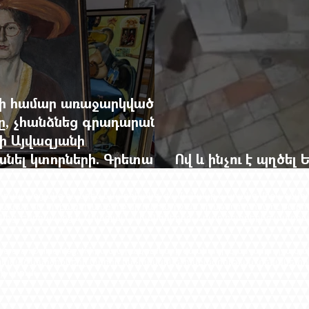
վի համար առաջարկված
րը, չհանձնեց գրադարանը
ի Այվազյանի
անել կտորների. Գրետա
Ով և ինչու է պղծել
ին
վանքի մուտքը
լեկտուալ առցանց հանդես է մարդկանց, ժամանակի և նրանց միջև ձգվ
ավական են, որ բացվի ամբողջ մի դարաշրջան իր մթնոլորտով ու թաքու
ից, Եվրոպայից և Միացյալ Նահանգներից։ Նուրբ հետքերից աստիճ
Yerevan Online Mag.-ի հրապարակումների մասնակի կամ ամբողջա
յտված կարծիքները կարող են չհամնկնել խմբագրության տեսակետի
 կրում: