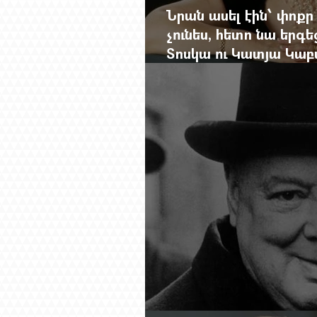
Նրան ասել էին՝ փոքր
չունես, հետո նա երգե
Տոսկա ու Կատյա Կաբ
Մանսուրյանը 80 տար