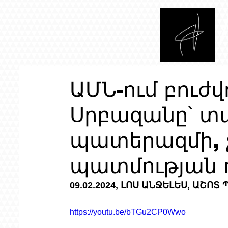
ԱՄՆ-ում բուժ
Սրբազանը՝ տ
պատերազմի, չ
պատմության 
09.02.2024, ԼՈՍ ԱՆՋԵԼԵՍ, ԱՇՈՏ
https://youtu.be/bTGu2CP0Wwo