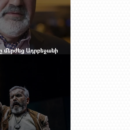
բը մերժեց Ադրբեջանի
անեց Ռուբեն Վարդանյանին