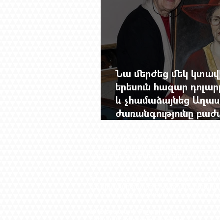
Նա մերժեց մեկ կտա
երեսուն հազար դոլա
և չհամաձայնեց Աղաս
ժառանգությունը բաժ
Վերդիյանի հիշատակ
Yerevan Online Mag.-ը հայկական ինտե
անուն, մի դրվագ, մի երևույթ երբեմն բ
աշխարհի տարբեր կողմերից՝ Հայաստան
աշխարհը։​
Բոլոր իրավունքները պաշտպանված են: 
կայքին պարտադիր է: Կայքում արտահա
համար կայքը պատասխանատվություն չի
0012 Երևան, Հ. Քոչարի 16
Էլ. հասցե՝
info@yerevan.online