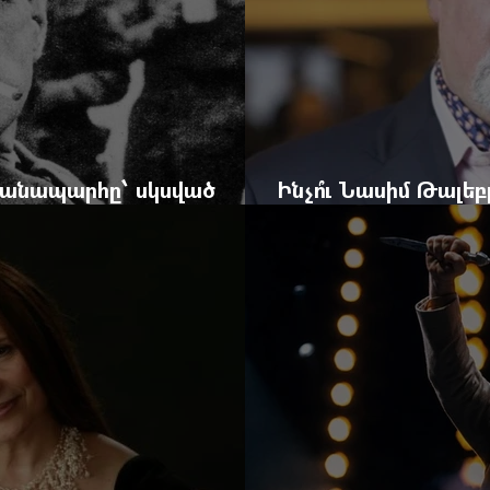
 ճանապարհը՝ սկսված
Ինչո՞ւ Նասիմ Թալե
և մեկ սխալ գրված տառից
հրավերքը և պաշտպ