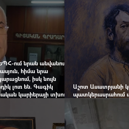
արդյունքով վարձատ
ԵՊՀ-ում նրան անվանում
ասյուն, հիմա նրա
արացնում, իսկ նույն
դիկ լուռ են. Գագիկ
Աշոտ Ասատրյանի կ
րական կարիերայի տխուր
պատկերասրահում ա
դանդաղեցնել հայա