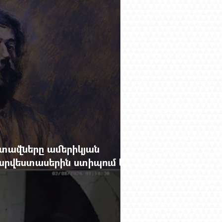
րությունը փոխելու կանոնը
տավները ամերիկյան
րվեստասերին ստիպում են
ցքը