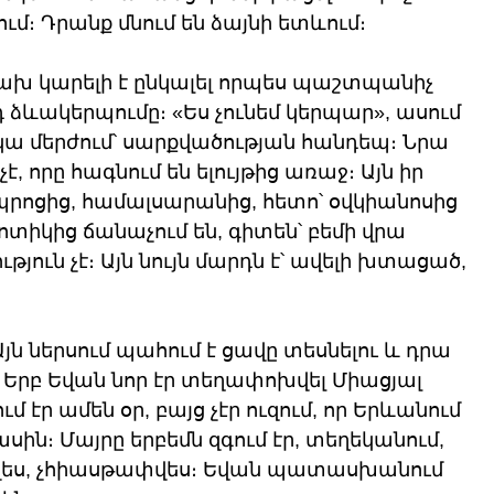
ւմ։ Դրանք մնում են ձայնի ետևում։
ճախ կարելի է ընկալել որպես պաշտպանիչ 
յդ ձևակերպումը։ «Ես չունեմ կերպար», ասում 
կա մերժում՝ սարքվածության հանդեպ։ Նրա 
 որը հագնում են ելույթից առաջ։ Այն իր 
րոցից, համալսարանից, հետո՝ օվկիանոսից 
ոտիկից ճանաչում են, գիտեն՝ բեմի վրա 
յուն չէ։ Այն նույն մարդն է՝ ավելի խտացած, 
Այն ներսում պահում է ցավը տեսնելու և դրա 
։ Երբ Եվան նոր էր տեղափոխվել Միացյալ 
 էր ամեն օր, բայց չէր ուզում, որ Երևանում 
սին։ Մայրը երբեմն զգում էր, տեղեկանում, 
տրվես, չհիասթափվես։ Եվան պատասխանում 