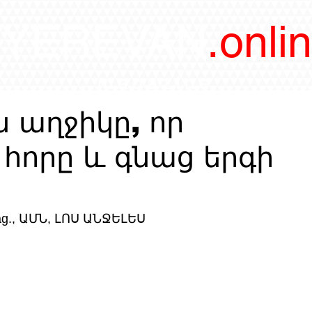
/YEREVAN
.onli
magazine
ն աղջիկը, որ
 հորը և գնաց երգի
ag., ԱՄՆ, ԼՈՍ ԱՆՋԵԼԵՍ