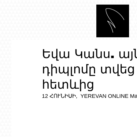
Եվա Կանս. այ
դիպլոմը տվեց
հետևից
12 ՀՈՒՆԻՍԻ,  YEREVAN ONLINE M