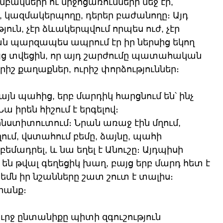
խմբակների ու միջոցառումների մեջ էր, 
 կազմակերպողը, դերեր բաժանողը։ Այդ 
յուն, չէր ձևակերպվում որպես ուժ, չէր 
ն պարզապես ապրում էր իր ներսից եկող 
յց տվեցին, որ այդ շարժումը պատահական 
 ուրիշ քաղաքներ, ուրիշ փորձություններ։
 այն պահից, երբ մարդիկ հարցնում են՝ ինչ 
ա իրեն հիշում է երգելով։ 
նստիտուտում։ Նրան առաջ էին մղում, 
մ, վստահում բեմը, ձայնը, պահի 
բեմադրել, և նա եղել է Անուշը։ Այդպիսի 
են թվալ գեղեցիկ խաղ, բայց երբ մարդ հետ է 
բեմն իր նշանները շատ շուտ է տալիս։ 
դրանք։
ւրջ ընտանիքը պիտի զգուշություն 