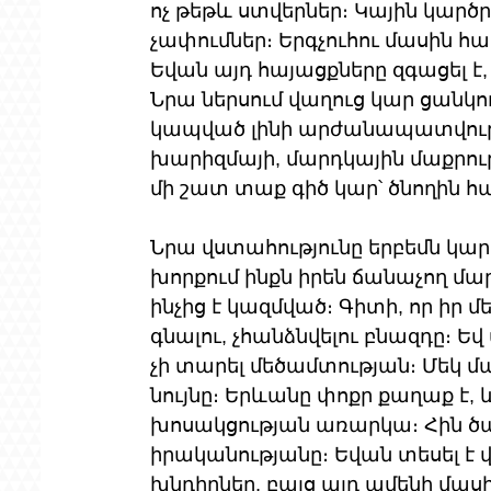
ոչ թեթև ստվերներ։ Կային կար
չափումներ։ Երգչուհու մասին հա
Եվան այդ հայացքները զգացել է, 
Նրա ներսում վաղուց կար ցանկու
կապված լինի արժանապատվությ
խարիզմայի, մարդկային մաքրութ
մի շատ տաք գիծ կար՝ ծնողին 
Նրա վստահությունը երբեմն կարո
խորքում ինքն իրեն ճանաչող մա
ինչից է կազմված։ Գիտի, որ իր մ
գնալու, չհանձնվելու բնազդը։ Ե
չի տարել մեծամտության։ Մեկ մա
նույնը։ Երևանը փոքր քաղաք է, 
խոսակցության առարկա։ Հին ծան
իրականությանը։ Եվան տեսել է 
խնդիրներ, բայց այդ ամենի մասի