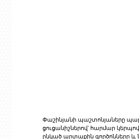
Փաշինյանի պաշտոնյաները պա
ցուցանիշներով՝ հարմար կերպո
ընկած արտաքին գործոնները և