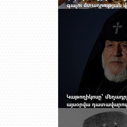
գալու մտադրության վ
խորանալ հայ-ռուսա
Կաթողիկոսը՝ մեղադրյ
այսօրվա դատավարությ
Mag.-ի մեծ ռեպորտա