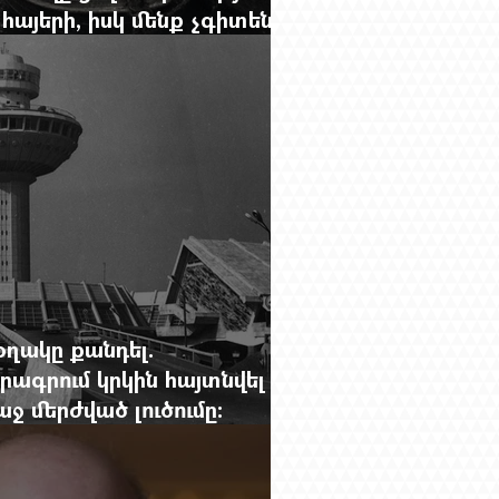
հայերի, իսկ մենք չգիտենք
նունը՝ Սաձո Հիբիի
օղակը քանդել.
րագրում կրկին հայտնվել է
 մերժված լուծումը:
g.-ի մեծ ռեպորտաժը