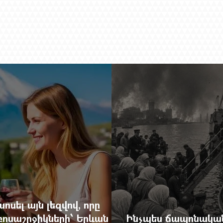
ոսել այն լեզվով, որը
զբոսաշրջիկների՝ Երևան
Ինչպես ճապոնական