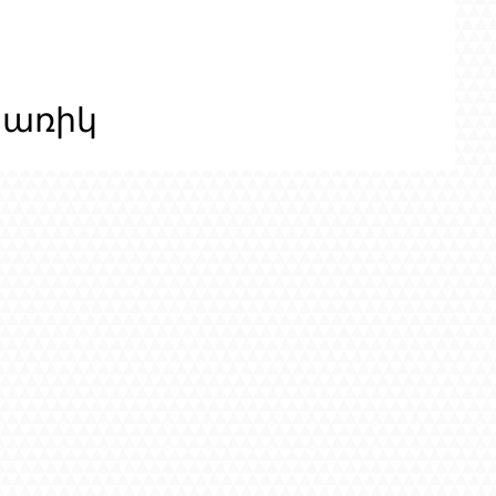
ցառիկ