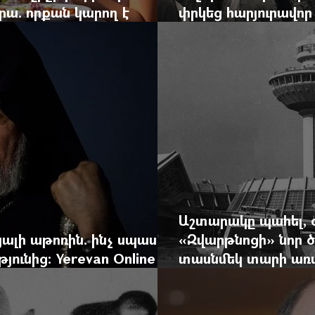
րա. որքան կարող է
փրկեց հարյուրավոր 
կան ճգնաժամը
հերոս նավապետի ա
Աշտարակը պահել, 
ալի աթոռին. ինչ սպասել
«Զվարթնոցի» նոր ծ
ունից: Yerevan Online
տասնմեկ տարի առաջ
ժը
Yerevan Online Ma