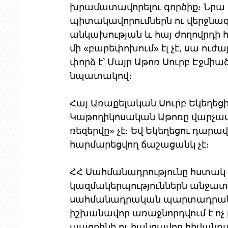
խրամատավորելու գործիք։ Նրա
պիտակավորումներն ու վերջնագ
անկախության և հայ ժողովրդի 
մի «բարեփոխում» էլ չէ, սա ուժ
փորձ է՝ Մայր Աթոռ Սուրբ Էջմիած
նպատակով։
Հայ Առաքելական Սուրբ Եկեղեցին
Կաթողիկոսական Աթոռը վարչապ
ռեզերվը» չէ։ Եվ Եկեղեցու դար
հարմարեցվող ճաշացանկ չէ։
ՀՀ Սահմանադրությունը հստակ կ
կազմակերպություններն անջատ են
սահմանադրական պարտադրանք է
իշխանավոր առաջնորդվում է ոչ
ապօրինի ու հանցավոր հիվանդագ