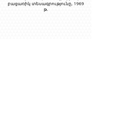
բացառիկ տեսագրությունը, 1969
թ.
Դը Գոլի խորդուբորդ ճանապարհը՝ սկսված
մեղադրյալի աթոռից և մեկ սխալ գրված