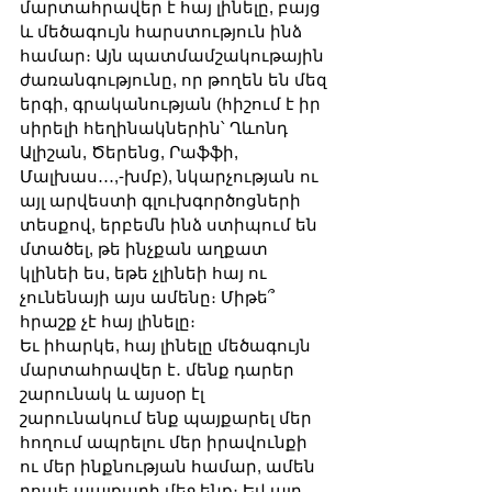
մարտահրավեր է հայ լինելը, բայց 
և մեծագույն հարստություն ինձ 
համար։ Այն պատմամշակութային 
ժառանգությունը, որ թողեն են մեզ 
երգի, գրականության (հիշում է իր 
սիրելի հեղինակներին՝ Ղևոնդ 
Ալիշան, Ծերենց, Րաֆֆի, 
Մալխաս․․․,-խմբ), նկարչության ու 
այլ արվեստի գլուխգործոցների 
տեսքով, երբեմն ինձ ստիպում են 
մտածել, թե ինչքան աղքատ 
կլինեի ես, եթե չլինեի հայ ու 
չունենայի այս ամենը։ Միթե՞ 
հրաշք չէ հայ լինելը։ 
Եւ իհարկե, հայ լինելը մեծագույն 
մարտահրավեր է․ մենք դարեր 
շարունակ և այսօր էլ 
շարունակում ենք պայքարել մեր 
հողում ապրելու մեր իրավունքի 
ու մեր ինքնության համար, ամեն 
րոպե պայքարի մեջ ենք։ Եվ այդ 