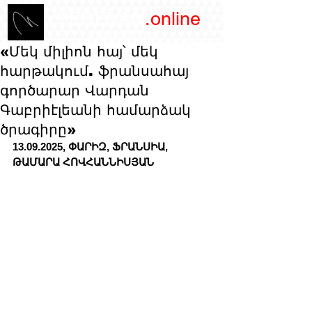
/YEREVAN
.online
magazine
«Մեկ միլիոն հայ՝ մեկ
հարթակում. ֆրանսահայ
գործարար Վարդան
Գաբրիէլեանի համարձակ
ծրագիրը»
13.09.2025, ՓԱՐԻԶ, ՖՐԱՆՍԻԱ, 
ԹԱՄԱՐԱ ՀՈՎՀԱՆՆԻՍՅԱՆ 