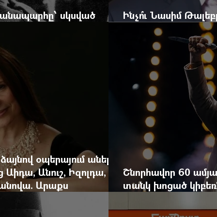
 ճանապարհը՝ սկսված
Ինչո՞ւ Նասիմ Թալե
և մեկ սխալ գրված տառից
հրավերքը և պաշտպ
 ձայնով օպերայում անելիք
ց Աիդա, Անուշ, Իզոլդա,
Շնորհավոր 60 ամյա
անովա. Արաքս
տանկ խոցած կիբեռն
եկան է
գյուղ գրանցեց տա