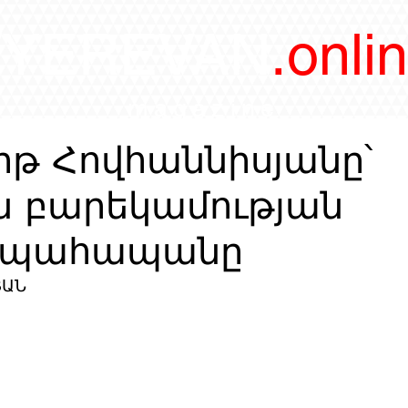
/YEREVAN
.onli
magazine
լիթ Հովհաննիսյանը՝
ն բարեկամության
ւ պահապանը
ՅԱՆ 