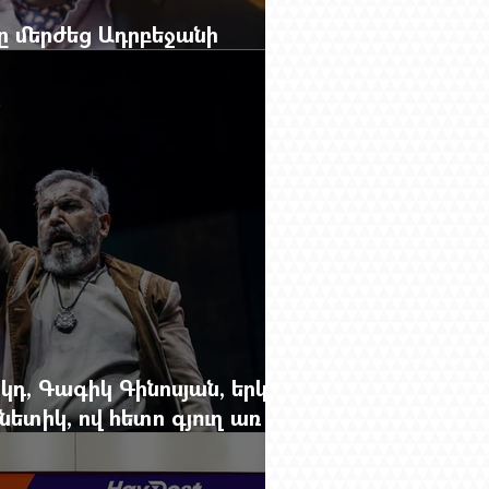
բը մերժեց Ադրբեջանի
անեց Ռուբեն Վարդանյանին
կդ, Գագիկ Գինոսյան, երկու
ետիկ, ով հետո գյուղ առ
րեց մարդկանց պարերը