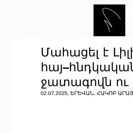
Մահացել է Լի
հայ–հնդկակա
ջատագովն ո
02.07.2025, ԵՐԵՎԱՆ, ՀԱԿՈԲ ԱՐԱ