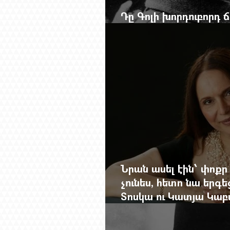
Դը Գոլի խորդուբորդ
մեղադրյալի աթոռից 
Նրան ասել էին՝ փոքր
չունես, հետո նա երգե
Տոսկա ու Կատյա Կաբ
Մանսուրյանը 80 տար