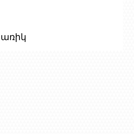
ցառիկ