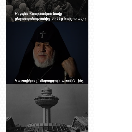
Ինչպես ճապոնական նավը
ցեղասպանությունից փրկեց հարյուրավոր
հայերի, իսկ մենք չգիտենք հերոս նավապետի
անունը՝ Սաձո Հիբիի
Կաթողիկոսը՝ մեղադրյալի աթոռին. ինչ
սպասել այսօրվա դատավարությունից: Yerevan
Online Mag.-ի մեծ ռեպորտաժը