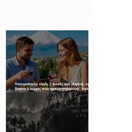
Ռուսաստանը սկսել է խոսել այն լեզվով, որը
կարող է ազդել ռուս զբոսաշրջիկների՝ Երևան
գալու մտադրության վրա. որքան կարող է
խորանալ հայ-ռուսական ճգնաժամը