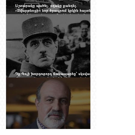
Աշտարակը պահել, օղակը քանդել.
«Զվարթնոցի» նոր ծրագրում կրկին հայտնվել է
տասնմեկ տարի առաջ մերժված լուծումը:
Yerevan Online Mag.-ի մեծ ռեպորտաժը
Դը Գոլի խորդուբորդ ճանապարհը՝ սկսված
մեղադրյալի աթոռից և մեկ սխալ գրված
տառից