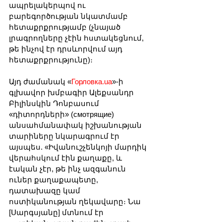
ապրելակերպով ու 
բարեգործության նկատմամբ 
հետաքրքրությամբ (չնայած 
լրագրողները չէին հստակեցնում, 
թե ինչով էր դրսևորվում այդ 
հետաքրքրությունը)։
Այդ ժամանակ «
Горловка.ua
»-ի 
գլխավոր խմբագիր Ալեքսանդր 
Բիլինսկին Դոնբասում 
«դիտորդների» (смотрящие) 
անսահմանափակ իշխանության 
տարիները նկարագրում էր 
այսպես. «Իվանուշչենկոյի մարդիկ 
վերահսկում էին քաղաքը, և 
էական չէր, թե ինչ ազգանուն 
ուներ քաղաքապետը, 
դատախազը կամ 
ոստիկանության ղեկավարը։ Նա 
[Սարգսյանը] մտնում էր 