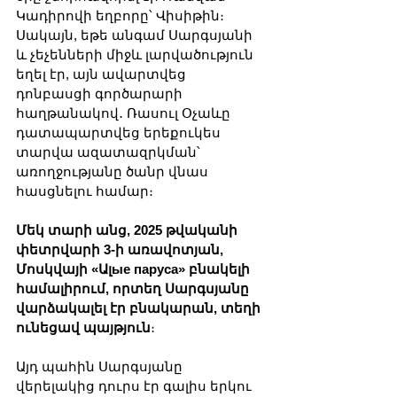
Կադիրովի եղբորը՝ Վիսիթին։ 
Սակայն, եթե անգամ Սարգսյանի 
և չեչենների միջև լարվածություն 
եղել էր, այն ավարտվեց 
դոնբասցի գործարարի 
հաղթանակով․ Ռասուլ Օչաևը 
դատապարտվեց երեքուկես 
տարվա ազատազրկման՝ 
առողջությանը ծանր վնաս 
հասցնելու համար։
Մեկ տարի անց, 2025 թվականի 
փետրվարի 3-ի առավոտյան, 
Մոսկվայի «Ալые паруса» բնակելի 
համալիրում, որտեղ Սարգսյանը 
վարձակալել էր բնակարան, տեղի 
ունեցավ պայթյուն
։
Այդ պահին Սարգսյանը 
վերելակից դուրս էր գալիս երկու 