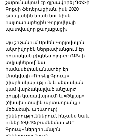
շարունակում էր գլխավորել ԴԺՀ-ի 
Բոքսի ֆեդերացիան, իսկ 2020 
թվականին նրան նույնիսկ 
հայտարարեցին Գորլովկայի 
պատվավոր քաղաքացի։
Այս շրջանում Արմեն Գորլովսկին 
ակտիվորեն ներթափանցում էր 
ռուսական բիզնես ոլորտ։ ՌԲԿ-ի 
տվյալներով՝ նա 
համասեփականատեր էր 
Մոսկվայի «Ռիթեյլ Գրուպ» 
(վարձակալություն և սեփական 
կամ վարձակալված անշարժ 
գույքի կառավարում) և «Թկլաբ» 
(ծխախոտային արտադրանքի 
մեծածախ առևտուր) 
ընկերություններում, ինչպես նաև 
ուներ 99,64% բաժնեմաս «ԱԲ 
Գրուպ» ներդրումային 
ընկերությունում։