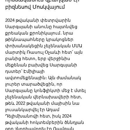
բիզնեսով Մոսկվայում
2024 թվականի փետրվարին 
Սարգսյանի անունը հայտնվեց 
քրեական քրոնիկայում․ նրա 
թիկնապահները կրակոցներ 
փոխանակեցին չեչենական ՄՄԱ 
մարտիկ Ռասուլ Օչաևի հետ՝ այն 
բանից հետո, երբ վերջինիս 
մեքենան բախվեց Սարգսյանի 
դստեր՝ Էմիլիայի 
ավտոմեքենային։ Այն ժամանակ 
լուրեր տարածվեցին, որ 
Սարգսյանը կոնֆլիկտի մեջ է մտել 
չեչենական վերնախավերի հետ, 
թեև 2022 թվականի մայիսին նա 
լուսանկարվել էր Ադամ 
Դելիմխանովի հետ, իսկ 2024 
թվականի հոկտեմբերին ծննդյան 
օրը շնորհավորել էր Ռամզան 