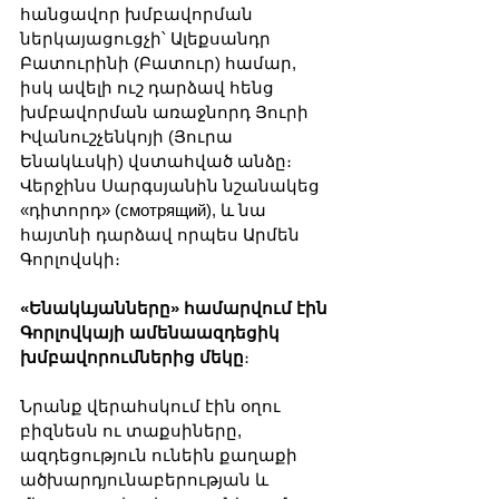
հանցավոր խմբավորման 
ներկայացուցչի՝ Ալեքսանդր 
Բատուրինի (Բատուր) համար, 
իսկ ավելի ուշ դարձավ հենց 
խմբավորման առաջնորդ Յուրի 
Իվանուշչենկոյի (Յուրա 
Ենակևսկի) վստահված անձը։ 
Վերջինս Սարգսյանին նշանակեց 
«դիտորդ» (смотрящий), և նա 
հայտնի դարձավ որպես Արմեն 
Գորլովսկի։
«Ենակևյանները» համարվում էին 
Գորլովկայի ամենաազդեցիկ 
խմբավորումներից մեկը
։
Նրանք վերահսկում էին օղու 
բիզնեսն ու տաքսիները, 
ազդեցություն ունեին քաղաքի 
ածխարդյունաբերության և 