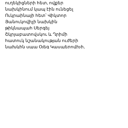
ուղեկիցների հետ, ովքեր 
նախկինում կապ էին ունեցել 
Ուկրաինայի հետ՝ Վիկտոր 
Յանուկովիչի նախկին 
թիկնապահ Սերգեյ 
Շկրյաբատովսկու և Ղրիմի 
հատուկ նշանակության ուժերի 
նախկին սպա Օլեգ Կասպերովիչի, 
ով 2014-ին անցել էր Ռուսաստանի 
կողմը և դարձել Սարգսյանի 
թիկնապահը։ Պայթյունի 
հետևանքով Շկրյաբատովսկին, 
Կասպերովիչը, ինչպես նաև շենքի 
բնակչուհի Դարյա Կարսելաձեն, 
ով պատահաբար գտնվել էր 
մուտքում, ծանր վիրավորվեցին։ 
Սարգսյանը մահացավ 
վերակենդանացման 
բաժանմունքում։