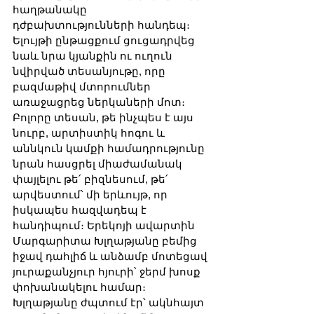
հաղթանակը 
դժբախտությունների հանդեպ։ 
Ելույթի ընթացքում ցուցադրվեց 
նաև նրա կյանքին ու ուղուն 
նվիրված տեսանյութը, որը 
բազմաթիվ մտորումներ 
առաջացրեց ներկաների մոտ։ 
Բոլորը տեսան, թե ինչպես է այս 
նուրբ, արտիստիկ հոգու և 
աննկուն կամքի համադրությունը 
նրան հասցրել միաժամանակ 
փայլելու թե՛ բիզնեսում, թե՛ 
արվեստում՝ մի երևույթ, որ 
իսկապես հազվադեպ է 
հանդիպում։ Երեկոյի ավարտին 
Մարգարիտա Խլղաթյանը բեմից 
իջավ դահլիճ և անձամբ մոտեցավ 
յուրաքանչյուր հյուրի՝ ջերմ խոսք 
փոխանակելու համար։ 
Խլղաթյանը ժպտում էր՝ ակնհայտ 