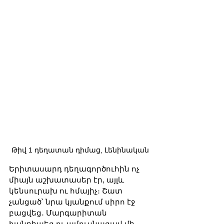
Թիվ 1 դեղատան դիմաց, Լենինական
Երիտասարդ դեղագործուհին ոչ 
միայն աշխատասեր էր, այլև 
կենսուրախ ու հմայիչ։ Շատ 
չանցած՝ նրա կյանքում սիրո էջ 
բացվեց․ Մարգարիտան 
հանդիպեց ու ամուսնացավ մի 