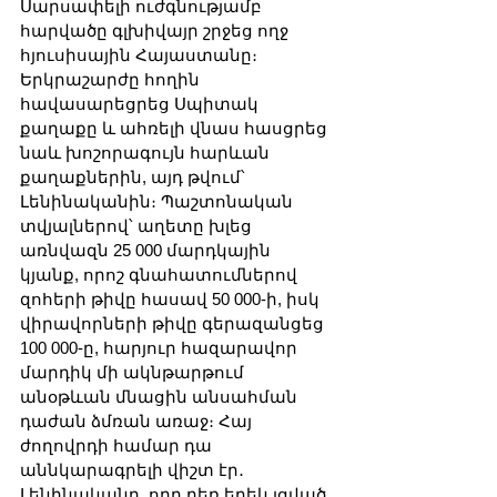
Սարսափելի ուժգնությամբ 
հարվածը գլխիվայր շրջեց ողջ 
հյուսիսային Հայաստանը։ 
Երկրաշարժը հողին 
հավասարեցրեց Սպիտակ 
քաղաքը և ահռելի վնաս հասցրեց 
նաև խոշորագույն հարևան 
քաղաքներին, այդ թվում՝ 
Լենինականին։ Պաշտոնական 
տվյալներով՝ աղետը խլեց 
առնվազն 25 000 մարդկային 
կյանք, որոշ գնահատումներով 
զոհերի թիվը հասավ 50 000-ի, իսկ 
վիրավորների թիվը գերազանցեց 
100 000-ը, հարյուր հազարավոր 
մարդիկ մի ակնթարթում 
անօթևան մնացին անսահման 
դաժան ձմռան առաջ։ Հայ 
ժողովրդի համար դա 
աննկարագրելի վիշտ էր․ 
Լենինականը, որը դեռ երեկ լցված 