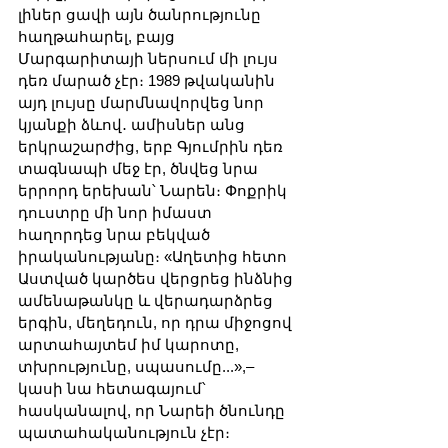
լիներ ցավի այն ծանրությունը 
հաղթահարել, բայց 
Մարգարիտայի ներսում մի լույս 
դեռ մարած չէր։ 1989 թվականին 
այդ լույսը մարմնավորվեց նոր 
կյանքի ձևով․ ամիսներ անց 
երկրաշարժից, երբ Գյումրին դեռ 
տագնապի մեջ էր, ծնվեց նրա 
երրորդ երեխան՝ Նարեն։ Փոքրիկ 
դուստրը մի նոր իմաստ 
հաղորդեց նրա բեկված 
իրականությանը։ «Աղետից հետո 
Աստված կարծես վերցրեց ինձնից 
ամենաթանկը և վերադարձրեց 
երգին, մեղեդուն, որ դրա միջոցով 
արտահայտեմ իմ կարոտը, 
տխրությունը, սպասումը...»,– 
կասի նա հետագայում՝ 
հասկանալով, որ Նարեի ծնունդը 
պատահականություն չէր։ 