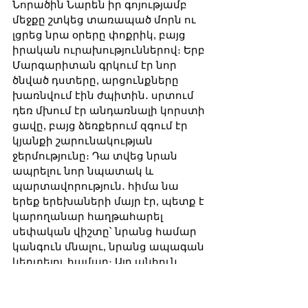
Նորածին Նարեն իր գոյությամբ 
մեջքը շտկեց տառապած մորն ու 
լցրեց նրա օրերը փոքրիկ, բայց 
իրական ուրախություններով։ Երբ 
Մարգարիտան գրկում էր նոր 
ծնված դստերը, արցունքները 
խառնվում էին ժպիտին․ սրտում 
դեռ մխում էր անդառնալի կորստի 
ցավը, բայց ձեռքերում զգում էր 
կյանքի շարունակության 
ջերմությունը։ Դա տվեց նրան 
ապրելու նոր նպատակ և 
պարտավորություն․ հիմա նա 
երեք երեխաների մայր էր, պետք է 
կարողանար հաղթահարել 
սեփական վիշտը՝ նրանց համար 
կանգուն մնալու, նրանց ապագան 
կերտելու համար։ Այդ անհուն 
ցավի մեջ հենց մայրական սերն ու 
պարտքի զգացումն ընկճված 
հոգուն կանգնեցրին ոտքի։