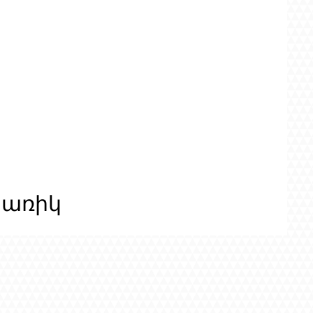
ցառիկ