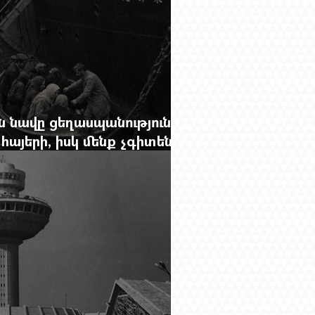
 նավը ցեղասպանությունից
հայերի, իսկ մենք չգիտենք
նունը՝ Սաձո Հիբիի