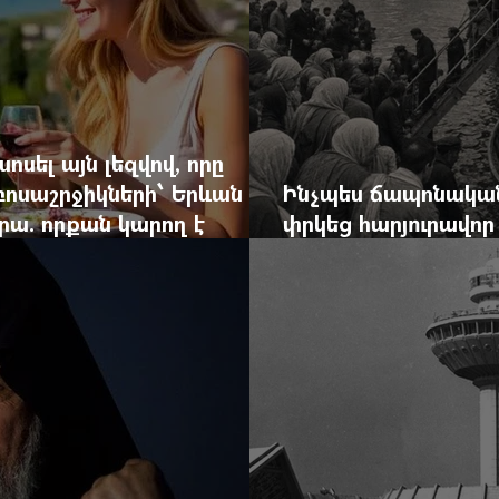
ոսել այն լեզվով, որը
զբոսաշրջիկների՝ Երևան
Ինչպես ճապոնական
րա. որքան կարող է
փրկեց հարյուրավոր 
կան ճգնաժամը
հերոս նավապետի ա