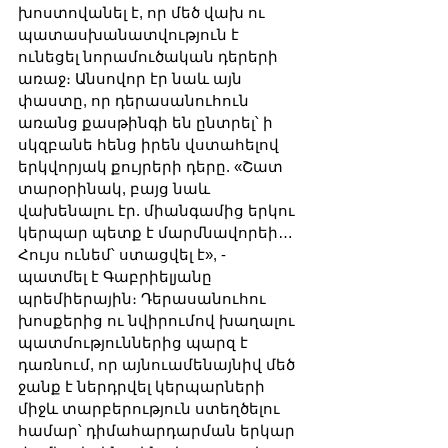
խոստովանել է, որ մեծ վախ ու 
պատասխանատվություն է 
ունեցել նորամուծական դերերի 
առաջ։ Անսովոր էր նաև այն 
փաստը, որ դերասանուհուն 
առանց քասթինգի են ընտրել՝ ի 
սկզբանե հենց իրեն վստահելով 
երկվորյակ քույրերի դերը. «Շատ 
տարօրինակ, բայց նաև 
վախենալու էր. միանգամից երկու 
կերպար պետք է մարմնավորեի… 
Հույս ունեմ՝ ստացվել է», - 
պատմել է Գաբրիելյանը 
պրեմիերային։ Դերասանուհու 
խոսքերից ու նվիրումով խաղալու 
պատմություններից պարզ է 
դառնում, որ այնուամենայնիվ մեծ 
ջանք է ներդրվել կերպարների 
միջև տարբերություն ստեղծելու 
համար՝ դիմահարդարման երկար 