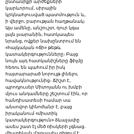
ընտանիքի արժեքների 
կարևորում, սիրային 
կրկնահյուսված պատմություն և, 
ի վերջո, բարության հաղթանակ։ 
Այս ամենը, անշուշտ, դուր կգա 
լայն լսարանին, հատկապես 
նրանց, ովքեր նախընտրում են 
«հայկական ոճի» թեթև 
կատակերգությունները։ Բայց 
նույն այդ հատկանիշները ֆիլմը 
հեռու են պահում իր իսկ 
հայտարարած նորույթ լինելու 
հավակնությունից։ Ճիշտ է, 
պրոդյուսեր Միտոյանն ու խմբի 
մյուս անդամները շեշտում էին, որ 
հանդիսատեսի համար սա 
անսովոր կինոժանր է, բայց 
իրականում «միստիկ 
կատակերգություն» ձևաչափը 
ասես շատ էլ մեծ ռիսկերի չգնաց. 
միստիկան մշտապես զիջում է 