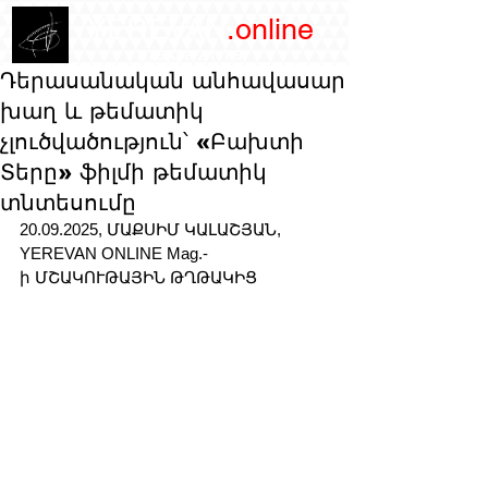
/YEREVAN
.online
magazine
Դերասանական անհավասար
խաղ և թեմատիկ
չլուծվածություն՝ «Բախտի
Տերը» ֆիլմի թեմատիկ
տնտեսումը
20.09.2025, ՄԱՔՍԻՄ ԿԱԼԱՇՅԱՆ, 
YEREVAN ONLINE Mag.-
ի ՄՇԱԿՈՒԹԱՅԻՆ ԹՂԹԱԿԻՑ