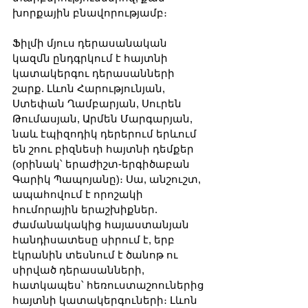
խորքային բնավորությամբ։
Ֆիլմի մյուս դերասանական 
կազմն ընդգրկում է հայտնի 
կատակերգու դերասանների 
շարք. Լևոն Հարությունյան, 
Ստեփան Ղամբարյան, Սուրեն 
Թումասյան, Արմեն Մարգարյան, 
նաև էպիզոդիկ դերերում երևում 
են շոու բիզնեսի հայտնի դեմքեր 
(օրինակ՝ երաժիշտ-երգիծաբան 
Գարիկ Պապոյանը)։ Սա, անշուշտ, 
ապահովում է որոշակի 
հումորային երաշխիքներ. 
ժամանակակից հայաստանյան 
հանդիսատեսը սիրում է, երբ 
էկրանին տեսնում է ծանոթ ու 
սիրված դերասանների, 
հատկապես՝ հեռուստաշոուներից 
հայտնի կատակերգուների։ Լևոն 