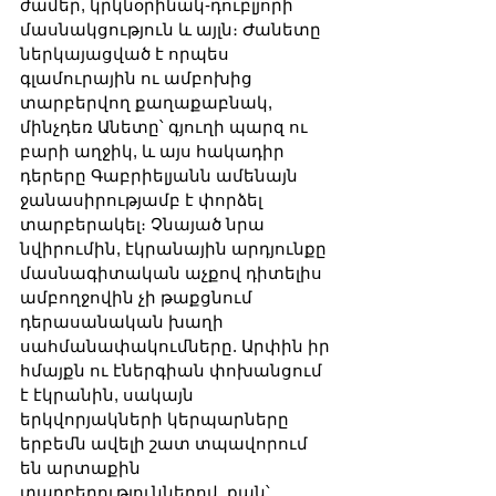
ժամեր, կրկնօրինակ-դուբլյորի 
մասնակցություն և այլն։ Ժանետը 
ներկայացված է որպես 
գլամուրային ու ամբոխից 
տարբերվող քաղաքաբնակ, 
մինչդեռ Անետը՝ գյուղի պարզ ու 
բարի աղջիկ, և այս հակադիր 
դերերը Գաբրիելյանն ամենայն 
ջանասիրությամբ է փորձել 
տարբերակել։ Չնայած նրա 
նվիրումին, էկրանային արդյունքը 
մասնագիտական աչքով դիտելիս 
ամբողջովին չի թաքցնում 
դերասանական խաղի 
սահմանափակումները. Արփին իր 
հմայքն ու էներգիան փոխանցում 
է էկրանին, սակայն 
երկվորյակների կերպարները 
երբեմն ավելի շատ տպավորում 
են արտաքին 
տարբերություններով, քան՝ 