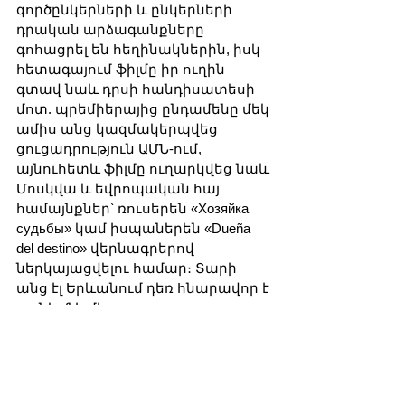
գործընկերների և ընկերների 
դրական արձագանքները 
գոհացրել են հեղինակներին, իսկ 
հետագայում ֆիլմը իր ուղին 
գտավ նաև դրսի հանդիսատեսի 
մոտ. պրեմիերայից ընդամենը մեկ 
ամիս անց կազմակերպվեց 
ցուցադրություն ԱՄՆ-ում, 
այնուհետև ֆիլմը ուղարկվեց նաև 
Մոսկվա և եվրոպական հայ 
համայնքներ՝ ռուսերեն «Хозяйка 
судьбы» կամ իսպաներեն «Dueña 
del destino» վերնագրերով 
ներկայացվելու համար։ Տարի 
անց էլ Երևանում դեռ հնարավոր է 
գտնել ֆիլմի 
կրկնացուցադրություններ փոքր 
դահլիճներում՝ վկայություն 
լինելով, որ հետաքրքրությունը 
դեռ ամբողջովին չի մարել։ Սա 