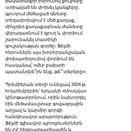
ճակատագրի բերումով քույրերը 
ստիպված են փոխել կյանքերը. 
գյուղում մեծացած Անետը 
տեղափոխվում է մեծ քաղաք, 
մինչդեռ քաղաքաբնակ Ժանետը 
վերադառնում է գյուղ և փորձում 
շարունակել տատիկի 
գուշակության գործը։ Ֆիլմի 
հերոսներն այս խորհրդանշական 
փոխատեղումով փորձում են 
հասկանալ՝ «մեր բախտի 
պատանդնե՞րն ենք, թե՞ տերերը»։
Պրեմիերան տեղի ունեցավ 2024 թ. 
հոկտեմբերին՝ Երևանի «Մոսկվա» 
կինոթատրոնում, որին նախորդել 
էին մեծամասշտաբ գովազդային 
արշավ և կարմիր գորգի 
հանդիսավոր արարողություն։ 
Ֆիլմի գլխավոր պրոդյուսերներն 
են ՀՀ հեռուստատեսային և 