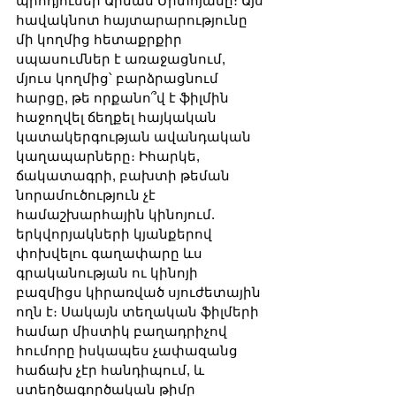
պրոդյուսեր Արման Միտոյանը։ Այս 
հավակնոտ հայտարարությունը 
մի կողմից հետաքրքիր 
սպասումներ է առաջացնում, 
մյուս կողմից՝ բարձրացնում 
հարցը, թե որքանո՞վ է ֆիլմին 
հաջողվել ճեղքել հայկական 
կատակերգության ավանդական 
կաղապարները։ Իհարկե, 
ճակատագրի, բախտի թեման 
նորամուծություն չէ 
համաշխարհային կինոյում. 
երկվորյակների կյանքերով 
փոխվելու գաղափարը ևս 
գրականության ու կինոյի 
բազմիցս կիրառված սյուժետային 
ողն է։ Սակայն տեղական ֆիլմերի 
համար միստիկ բաղադրիչով 
հումորը իսկապես չափազանց 
հաճախ չէր հանդիպում, և 
ստեղծագործական թիմը 