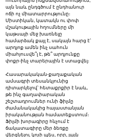
հումորային ինքնավստահություն, 
այն նաև ընդգծում է ընդհանուր 
ոճի ոչ միատարրությունը։ 
Միստիկան, կատակն ու փոփ 
մշակութային հղումները մի 
կաթսայի մեջ խառնելը 
համարձակ քայլ է, սակայն հարց է՝ 
արդյոք ամեն ինչ սահուն 
միահյուսվե՞լ է, թե՞ արդյունքը 
փոքր-ինչ տարերային է ստացվել։
Հասարակական-քաղաքական 
ամսագրի տեսանկյունից 
դիտարկելով՝ հետաքրքիր է նաև, 
թե ինչ գաղափարական 
շեշտադրումներ ունի ֆիլմը 
ժամանակակից հայաստանյան 
իրականության համատեքստում։ 
Ֆիլմի խորագիրը հնչում է 
ճակատագիրը մեր ձեռքը 
վերցնելու կոչի պես, որը, լայն 