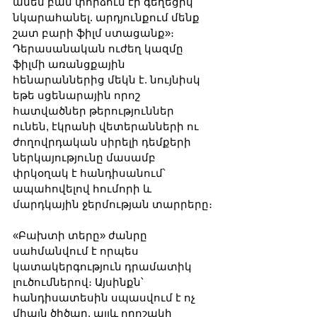
ամեն բան փորձում էր գեղեցիկ 
նկարահանել. արդյունքում մենք 
շատ բարի ֆիլմ ստացանք»։ 
Դերասանական ուժեղ կազմը 
ֆիլմի առանցքային 
հենարաններից մեկն է. նույնիսկ 
եթե սցենարային որոշ 
հատվածներ թերություններ 
ունեն, էկրանի վետերանների ու 
ժողովրդական սիրելի դեմքերի 
ներկայությունը մասամբ 
փրկօղակ է հանդիսանում՝ 
ապահովելով հումորի և 
մարդկային ջերմության տարրերը։
«Բախտի տերը» ժանրը 
սահմանվում է որպես 
կատակերգություն դրամատիկ 
լուծումներով։ Այսինքն՝ 
հանդիսատեսին սպասվում է ոչ 
միայն ծիծաղ, այլև որոշակի 