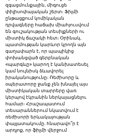
զգացմունքային, միգուցե 
փիլիսոփայական շերտ։ Ֆիլմի 
ընթացքում կոմիկական 
դրվագները հաճախ միահյուսվում 
են գուշակության տեսիլքների ու 
միստիկ ճաշակի հետ։ Օրինակ, 
պատմության կարևոր կրողն այն 
գաղափարն է, որ պապիկից 
փոխանցված գերբնական 
«պարգևը» կարող է կանխատեսել 
կամ նույնիսկ ձևավորել 
իրականությունը։ Ռեժիսորը և 
օպերատորը ջանք չեն խնայել այս 
միստիկական տարրերը վառ 
կերպով էկրանին ներկայացնելու 
համար։ Հրաշապատում 
տեսարաններում նկատվում է 
ռեժիսորի երևակայության 
փայլատակումը. հնարավո՞ր է 
արդյոք, որ ֆիլմի վերջում 