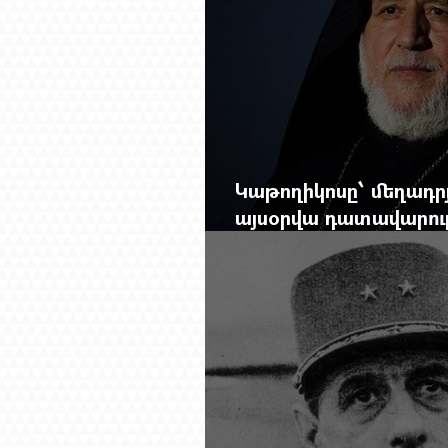
Կաթողիկոսը՝ մեղադրյ
այսօրվա դատավարությ
Mag.-ի մեծ ռեպորտա