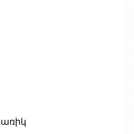
ցառիկ