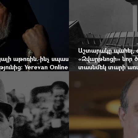
Աշտարակը պահել, 
ալի աթոռին. ինչ սպասել
«Զվարթնոցի» նոր ծ
ունից: Yerevan Online
տասնմեկ տարի առաջ
ժը
Yerevan Online Ma