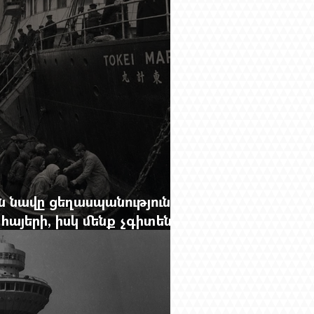
 նավը ցեղասպանությունից
հայերի, իսկ մենք չգիտենք
նունը՝ Սաձո Հիբիի