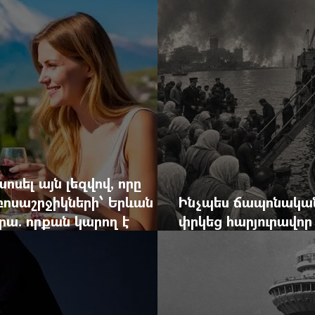
ոսել այն լեզվով, որը
զբոսաշրջիկների՝ Երևան
Ինչպես ճապոնական
րա. որքան կարող է
փրկեց հարյուրավոր 
կան ճգնաժամը
հերոս նավապետի ա