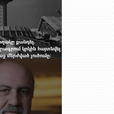
օղակը քանդել.
րագրում կրկին հայտնվել է
 մերժված լուծումը:
g.-ի մեծ ռեպորտաժը