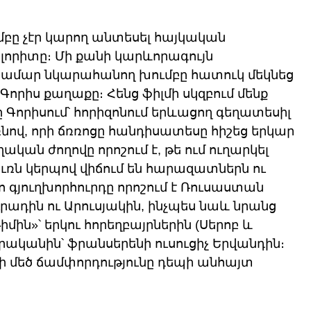
ը չէր կարող անտեսել հայկական 
որիտը։ Մի քանի կարևորագույն 
մար նկարահանող խումբը հատուկ մեկնեց 
րիս քաղաքը։ Հենց ֆիլմի սկզբում մենք 
Գորիսում՝ հորիզոնում երևացող գեղատեսիլ 
դռնով, որի ճռռոցը հանդիսատեսը հիշեց երկար 
կան ժողովը որոշում է, թե ում ուղարկել 
ուռն կերպով վիճում են հարազատներն ու 
ո գյուղխորհուրդը որոշում է Ռուսաստան 
ւրադին ու Արուսյակին, ինչպես նաև նրանց 
ին»՝ երկու հորեղբայրներին (Սերոբ և 
րականին՝ ֆրանսերենի ուսուցիչ Երվանդին։ 
րի մեծ ճամփորդությունը դեպի անհայտ 