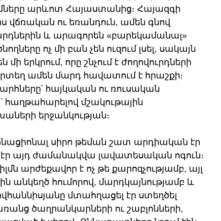
մները արևոտ Հայաստանից։ Հայազգի 
իս վճռական ու եռանդուն, ամեն գնով 
արդներին և արագորեն «բարեկամանալ» 
ողները ոչ մի բան չեն ուզում լսել, սակայն 
 մի երկրում, որը շնչում է ժողովուրդների 
տեղ ամեն մարդ հավատում է հրաշքի։ 
խարհները՝ հայկական ու ռուսական 
՝ հաղթահարելով մշակութային 
խաների երջանկության։
նացիոնալ սիրո թեման շատ արդիական էր 
էր այդ ժամանակվա լավատեսական ոգուն։ 
լմն արժեքավոր է ոչ թե քարոզչությամբ, այլ 
ին անկեղծ հումորով, մարդկայնությամբ և 
ովհաննիսյանը մտահղացել էր ստեղծել 
ռանց ծաղրանկարների ու շաբլոնների, 