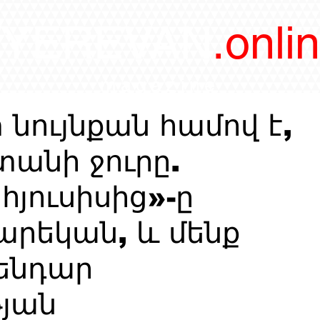
/YEREVAN
.onli
magazine
տ նույնքան համով է,
անի ջուրը.
հյուսիսից»-ը
րեկան, և մենք
գենդար
յան