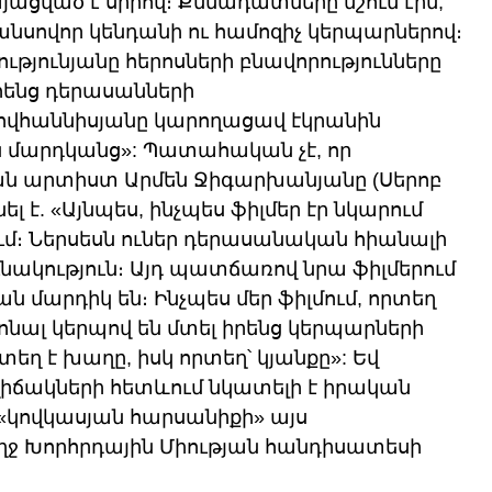
յացված է սիրով։ Քննադատները նշում էին, 
անսովոր կենդանի ու համոզիչ կերպարներով։ 
թյունյանը հերոսների բնավորությունները 
հենց դերասանների 
ովհաննիսյանը կարողացավ էկրանին 
 մարդկանց»: Պատահական չէ, որ 
ն արտիստ Արմեն Ջիգարխանյանը (Սերոբ 
է. «Այնպես, ինչպես ֆիլմեր էր նկարում 
ում։ Ներսեսն ուներ դերասանական հիանալի 
նակություն։ Այդ պատճառով նրա ֆիլմերում 
 մարդիկ են։ Ինչպես մեր ֆիլմում, որտեղ 
նալ կերպով են մտել իրենց կերպարների 
տեղ է խաղը, իսկ որտեղ՝ կյանքը»: Եվ 
վիճակների հետևում նկատելի է իրական 
 «կովկասյան հարսանիքի» այս 
ողջ Խորհրդային Միության հանդիսատեսի 