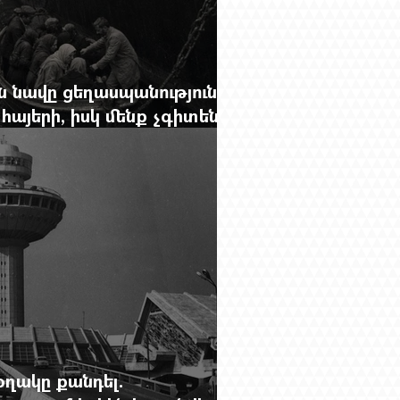
 նավը ցեղասպանությունից
հայերի, իսկ մենք չգիտենք
նունը՝ Սաձո Հիբիի
օղակը քանդել.