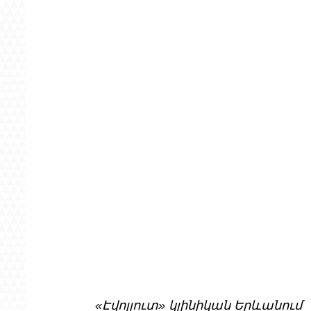
«Էվոլյուտ» կլինիկան Երևանում