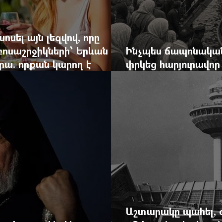
ոսել այն լեզվով, որը
զբոսաշրջիկների՝ Երևան
Ինչպես ճապոնական
րա. որքան կարող է
փրկեց հարյուրավոր 
կան ճգնաժամը
հերոս նավապետի ա
Աշտարակը պահել, 