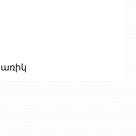
ցառիկ