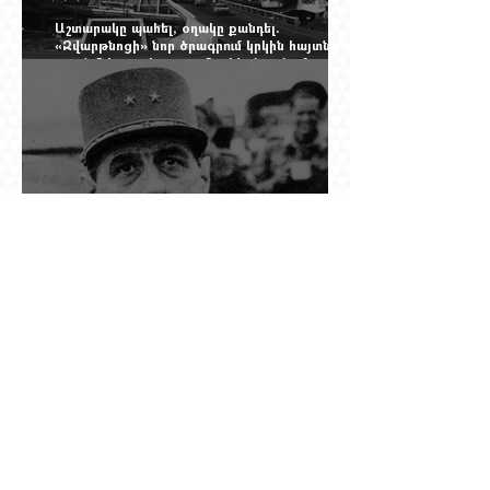
Աշտարակը պահել, օղակը քանդել.
«Զվարթնոցի» նոր ծրագրում կրկին հայտնվել է
տասնմեկ տարի առաջ մերժված լուծումը:
Yerevan Online Mag.-ի մեծ ռեպորտաժը
Դը Գոլի խորդուբորդ ճանապարհը՝ սկսված
մեղադրյալի աթոռից և մեկ սխալ գրված
տառից