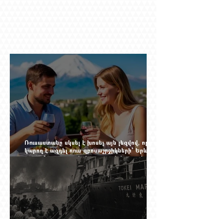
Ռուսաստանը սկսել է խոսել այն լեզվով, որը
կարող է ազդել ռուս զբոսաշրջիկների՝ Երևան
գալու մտադրության վրա. որքան կարող է
խորանալ հայ-ռուսական ճգնաժամը