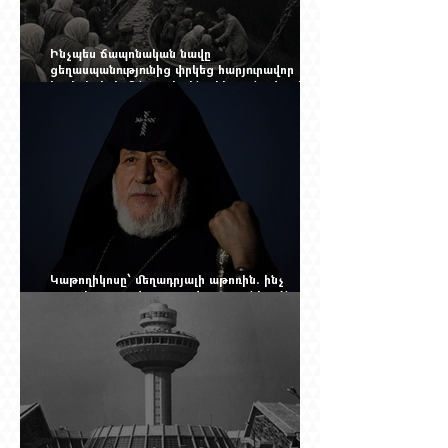
Ինչպես ճապոնական նավը
ցեղասպանությունից փրկեց հարյուրավոր
հայերի, իսկ մենք չգիտենք հերոս նավապետի
անունը՝ Սաձո Հիբիի
Կաթողիկոսը՝ մեղադրյալի աթոռին. ինչ
սպասել այսօրվա դատավարությունից: Yerevan
Online Mag.-ի մեծ ռեպորտաժը