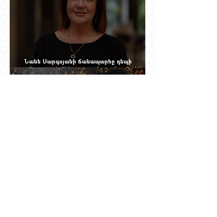
Նանե Սարգսյանի ճանապարհը դեպի
«Հայաստան-Սփյուռք» ամսագրի ամերիկյան
էջը
Արգամ Աբրահամյանն իր կնոջը (Գագիկ
Ծառուկյանի դստերը) կասկածել է Սողոմոն
Վլասյանի հետ անձնական հարաբերություններ
ունենալու և նրան ֆինանսավորելու մե՞ջ.
փորձում ենք հասկանալ այսօրվա
խառնիճաղանճ լրահոսը