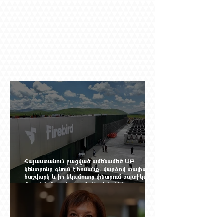
Հայաստանում բացված ամենամեծ ԱԲ
կենտրոնը գնում է հոսանք, վարձով տալիս
հաշվարկ և իր եկամուտը փնտրում օպտիկական
մալուխի մյուս ծայրում. ինչ է իրենից
ներկայացնում Firebird AI-ն