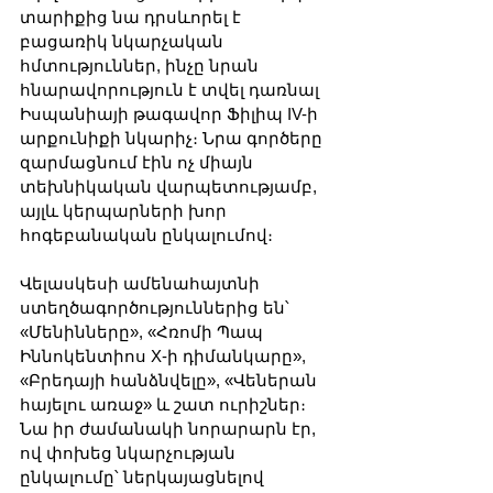
տարիքից նա դրսևորել է 
բացառիկ նկարչական 
հմտություններ, ինչը նրան 
հնարավորություն է տվել դառնալ 
Իսպանիայի թագավոր Ֆիլիպ IV-ի 
արքունիքի նկարիչ։ Նրա գործերը 
զարմացնում էին ոչ միայն 
տեխնիկական վարպետությամբ, 
այլև կերպարների խոր 
հոգեբանական ընկալումով։
Վելասկեսի ամենահայտնի 
ստեղծագործություններից են՝ 
«Մենինները», «Հռոմի Պապ 
Իննոկենտիոս X-ի դիմանկարը», 
«Բրեդայի հանձնվելը», «Վեներան 
հայելու առաջ» և շատ ուրիշներ։ 
Նա իր ժամանակի նորարարն էր, 
ով փոխեց նկարչության 
ընկալումը՝ ներկայացնելով 