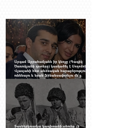
Արգամ Աբրահամյանն իր կնոջը (Գագիկ
Ծառուկյանի դստերը) կասկածել է Սողոմոն
Վլասյանի հետ անձնական հարաբերություններ
ունենալու և նրան ֆինանսավորելու մե՞ջ.
փորձում ենք հասկանալ այսօրվա
խառնիճաղանճ լրահոսը
Տասներկուամյա կապիտանի անունը չի