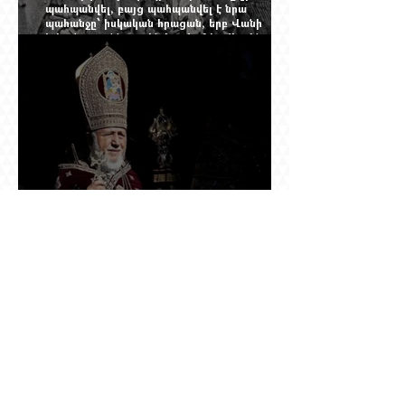
պահպանվել, բայց պահպանվել է նրա
պահանջը՝ իսկական հրացան, երբ Վանի
իշխանությունն արդեն հաշվում էր վերջին
պաշարները
Ինչպես Գարեգին Բ-ի գործը թողնվեց դեռ
չընտրված դատավորի հույսին
Օդանավակայանում ասված «կարող ա խառնվի
վիճակը» նախադասությունը քննության մեջ
դարձավ իշխանության զավթման մասին
«հաստատապես հայտնի» տեղեկություն. նույն